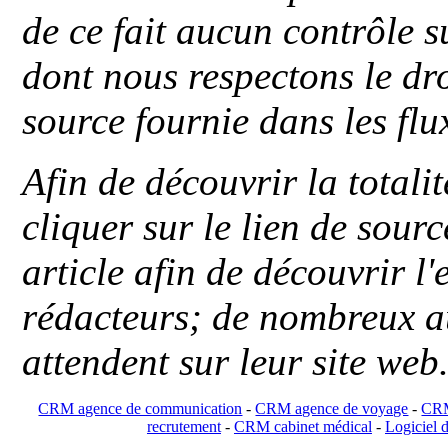
de ce fait aucun contrôle s
dont nous respectons le dro
source fournie dans les flu
Afin de découvrir la totali
cliquer sur le lien de sou
article afin de découvrir l'
rédacteurs; de nombreux au
attendent sur leur site web
CRM agence de communication
-
CRM agence de voyage
-
CRM
recrutement
-
CRM cabinet médical
-
Logiciel d