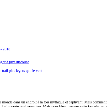
 - 2018
ger à prix discount
ail plus légers que le vent
monde dans un endroit à la fois mythique et captivant. Mais comment se 
 à n’importe quel voyageur. Mais pour bien marquer cette journée, autant