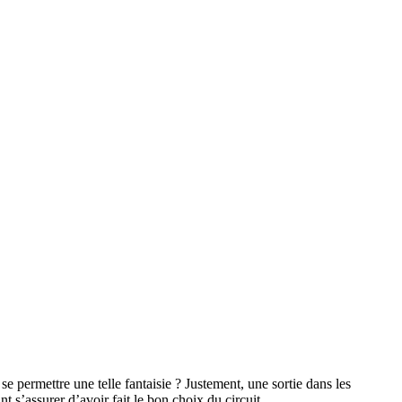
permettre une telle fantaisie ? Justement, une sortie dans les
 s’assurer d’avoir fait le bon choix du circuit.