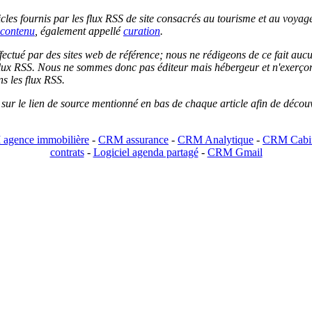
les fournis par les flux RSS de site consacrés au tourisme et au voyage.
contenu
, également appellé
curation
.
 effectué par des sites web de référence; nous ne rédigeons de ce fait au
lux RSS. Nous ne sommes donc pas éditeur mais hébergeur et n'exerçons 
ns les flux RSS.
r sur le lien de source mentionné en bas de chaque article afin de découv
agence immobilière
-
CRM assurance
-
CRM Analytique
-
CRM Cabin
contrats
-
Logiciel agenda partagé
-
CRM Gmail