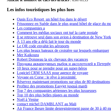
Les infos touristiques les plus lues
Oasis Eco Resort un hôtel fou dans le désert
Frissonnez en Suède dans le plus grand hôtel de glace du m
Les compagnies a
Comment les médias sociaux ont tué la carte postale
Il se retrouve seul dans son avion à destination de New York
À 13 ans elle a déjà fait le tour du monde
Le QR code envahit les aéroports
Les plus beaux bateaux de croisière sur lesquels embarquer
Mer Kaikoura
Robert Doisneau la six chevaux des vacances
Продажа аквариумных рыбок и аксолотолей в Петербу
10 lieux pour se prendre pour un super-héros
Logiciel CRM SAAS pour agence de voyage
Voyage en Corse : le rêve à proximité.
Réservez maintenant promotions sur plus de 80 destinations
Profitez des promotions Easyjet jusquà mardi
Top 7 des compagnies aériennes les plus luxueuses
Top 10 des plus belles plages au monde
Noël à Venise
contact michel DAMBLANT au Mali
Air France lheure limite denregistrement passe de 30 à 40 m