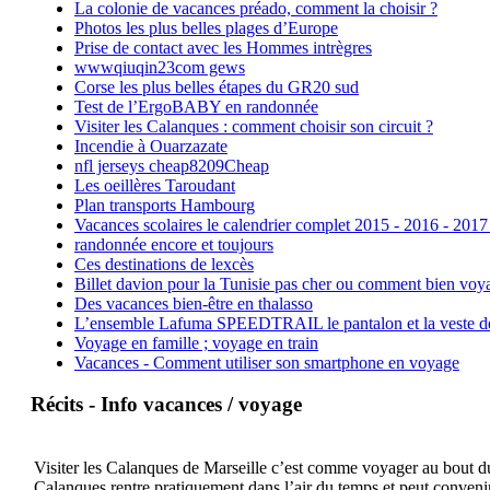
La colonie de vacances préado, comment la choisir ?
Photos les plus belles plages d’Europe
Prise de contact avec les Hommes intrègres
wwwqiuqin23com gews
Corse les plus belles étapes du GR20 sud
Test de l’ErgoBABY en randonnée
Visiter les Calanques : comment choisir son circuit ?
Incendie à Ouarzazate
nfl jerseys cheap8209Cheap
Les oeillères Taroudant
Plan transports Hambourg
Vacances scolaires le calendrier complet 2015 - 2016 - 2017
randonnée encore et toujours
Ces destinations de lexcès
Billet davion pour la Tunisie pas cher ou comment bien voya
Des vacances bien-être en thalasso
L’ensemble Lafuma SPEEDTRAIL le pantalon et la veste de tr
Voyage en famille ; voyage en train
Vacances - Comment utiliser son smartphone en voyage
Récits - Info vacances / voyage
Visiter les Calanques de Marseille c’est comme voyager au bout du 
Calanques rentre pratiquement dans l’air du temps et peut convenir