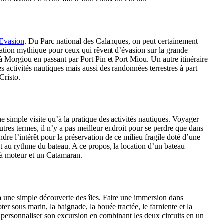
 Evasion
. Du Parc national des Calanques, on peut certainement
ination mythique pour ceux qui rêvent d’évasion sur la grande
à Morgiou en passant par Port Pin et Port Miou. Un autre itinéraire
es activités nautiques mais aussi des randonnées terrestres à part
Cristo.
ne simple visite qu’à la pratique des activités nautiques. Voyager
tres termes, il n’y a pas meilleur endroit pour se perdre que dans
ndre l’intérêt pour la préservation de ce milieu fragile doté d’une
 au rythme du bateau. A ce propos, la location d’un bateau
 à moteur et un Catamaran.
qu’à une simple découverte des îles. Faire une immersion dans
r sous marin, la baignade, la bouée tractée, le farniente et la
our personnaliser son excursion en combinant les deux circuits en un