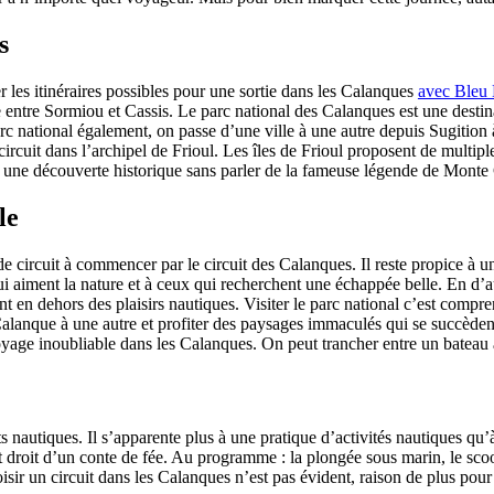
s
er les itinéraires possibles pour une sortie dans les Calanques
avec Bleu
le entre Sormiou et Cassis. Le parc national des Calanques est une dest
rc national également, on passe d’une ville à une autre depuis Sugition 
circuit dans l’archipel de Frioul. Les îles de Frioul proposent de multipl
 à une découverte historique sans parler de la fameuse légende de Monte 
le
de circuit à commencer par le circuit des Calanques. Il reste propice à u
 aiment la nature et à ceux qui recherchent une échappée belle. En d’au
nt en dehors des plaisirs nautiques. Visiter le parc national c’est compre
lanque à une autre et profiter des paysages immaculés qui se succèdent
yage inoubliable dans les Calanques. On peut trancher entre un bateau
orts nautiques. Il s’apparente plus à une pratique d’activités nautiques 
droit d’un conte de fée. Au programme : la plongée sous marin, le scoote
 choisir un circuit dans les Calanques n’est pas évident, raison de plus p