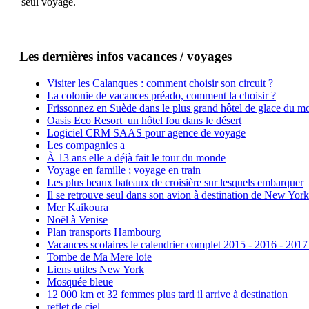
seul voyage.
Les dernières infos vacances / voyages
Visiter les Calanques : comment choisir son circuit ?
La colonie de vacances préado, comment la choisir ?
Frissonnez en Suède dans le plus grand hôtel de glace du m
Oasis Eco Resort un hôtel fou dans le désert
Logiciel CRM SAAS pour agence de voyage
Les compagnies a
À 13 ans elle a déjà fait le tour du monde
Voyage en famille ; voyage en train
Les plus beaux bateaux de croisière sur lesquels embarquer
Il se retrouve seul dans son avion à destination de New York
Mer Kaikoura
Noël à Venise
Plan transports Hambourg
Vacances scolaires le calendrier complet 2015 - 2016 - 2017
Tombe de Ma Mere loie
Liens utiles New York
Mosquée bleue
12 000 km et 32 femmes plus tard il arrive à destination
reflet de ciel