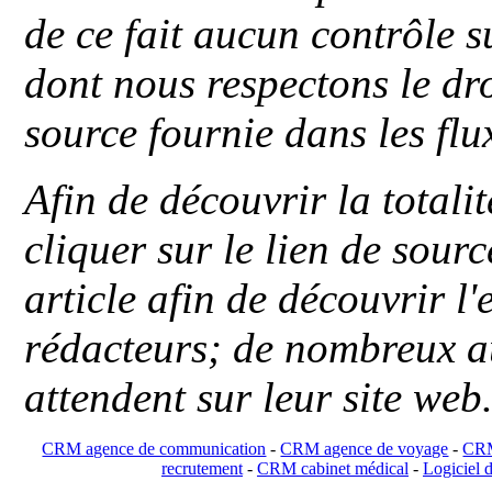
de ce fait aucun contrôle s
dont nous respectons le dro
source fournie dans les flu
Afin de découvrir la totali
cliquer sur le lien de sou
article afin de découvrir l'
rédacteurs; de nombreux au
attendent sur leur site web
CRM agence de communication
-
CRM agence de voyage
-
CRM
recrutement
-
CRM cabinet médical
-
Logiciel d