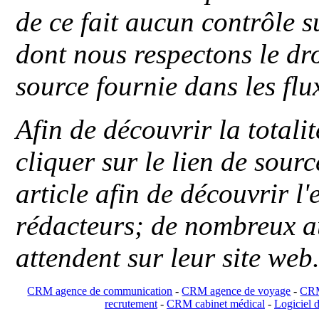
de ce fait aucun contrôle s
dont nous respectons le dro
source fournie dans les flu
Afin de découvrir la totali
cliquer sur le lien de sou
article afin de découvrir l'
rédacteurs; de nombreux au
attendent sur leur site web
CRM agence de communication
-
CRM agence de voyage
-
CRM
recrutement
-
CRM cabinet médical
-
Logiciel d