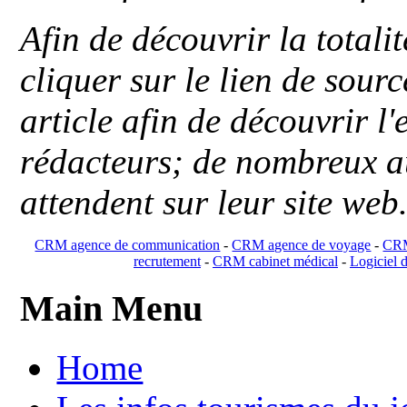
Afin de découvrir la totali
cliquer sur le lien de sou
article afin de découvrir l'
rédacteurs; de nombreux au
attendent sur leur site web
CRM agence de communication
-
CRM agence de voyage
-
CRM
recrutement
-
CRM cabinet médical
-
Logiciel d
Main Menu
Home