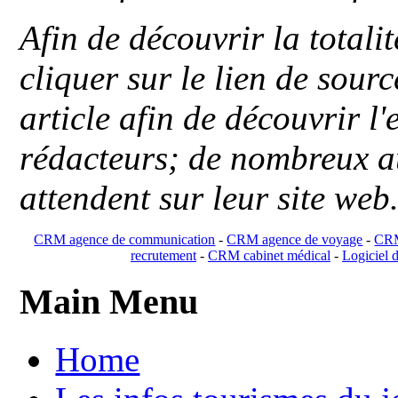
Afin de découvrir la totali
cliquer sur le lien de sou
article afin de découvrir l'
rédacteurs; de nombreux au
attendent sur leur site web
CRM agence de communication
-
CRM agence de voyage
-
CRM
recrutement
-
CRM cabinet médical
-
Logiciel d
Main Menu
Home