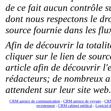
de ce fait aucun contrôle s
dont nous respectons le dro
source fournie dans les flu
Afin de découvrir la totali
cliquer sur le lien de sou
article afin de découvrir l'
rédacteurs; de nombreux au
attendent sur leur site web
CRM agence de communication
-
CRM agence de voyage
-
CRM
recrutement
-
CRM cabinet médical
-
Logiciel d