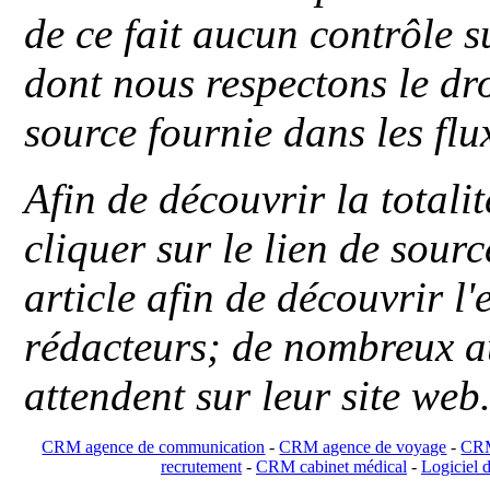
de ce fait aucun contrôle s
dont nous respectons le dro
source fournie dans les flu
Afin de découvrir la totali
cliquer sur le lien de sou
article afin de découvrir l'
rédacteurs; de nombreux au
attendent sur leur site web
CRM agence de communication
-
CRM agence de voyage
-
CRM
recrutement
-
CRM cabinet médical
-
Logiciel d