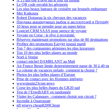
À 13 ans elle a déjà fait le tour du monde
Le QR code envahit les aéroports
Les plus beaux bateaux de croisière sur lesquels embarquer
Mer Kaikoura
Robert Doisneau la six chevaux des vacances
Продажа аквариумных рыбок и аксолотолей в Петербу
10 lieux pour se prendre pour un super-héros
Logiciel CRM SAAS pour agence de voyage
Voyage en Corse : le rêve à proximité.
Réservez maintenant promotions sur plus de 80 destinations
Profitez des promotions Easyjet jusquà mardi
Top 7 des compagnies aériennes les plus luxueuses
Top 10 des plus belles plages au monde
Noël à Venise
contact michel DAMBLANT au Mali
Air France lheure limite denregistrement passe de 30 à 40 m
La colonie de vacances préado, comment la choisir ?
Photos les plus belles plages d’Europe
Prise de contact avec les Hommes intrègres
wwwqiuqin23com gews
Corse les plus belles étapes du GR20 sud
Test de l’ErgoBABY en randonnée
Visiter les Calanques : comment choisir son circuit ?
Incendie à Ouarzazate
nfl jerseys cheap8209Cheap