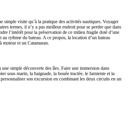
ne simple visite qu’à la pratique des activités nautiques. Voyager
tres termes, il n’y a pas meilleur endroit pour se perdre que dans
ndre l’intérêt pour la préservation de ce milieu fragile doté d’une
 au rythme du bateau. A ce propos, la location d’un bateau
 à moteur et un Catamaran.
qu’à une simple découverte des îles. Faire une immersion dans
r sous marin, la baignade, la bouée tractée, le farniente et la
our personnaliser son excursion en combinant les deux circuits en un