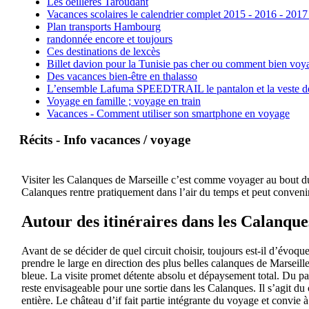
Les oeillères Taroudant
Vacances scolaires le calendrier complet 2015 - 2016 - 2017
Plan transports Hambourg
randonnée encore et toujours
Ces destinations de lexcès
Billet davion pour la Tunisie pas cher ou comment bien voya
Des vacances bien-être en thalasso
L’ensemble Lafuma SPEEDTRAIL le pantalon et la veste de tr
Voyage en famille ; voyage en train
Vacances - Comment utiliser son smartphone en voyage
Récits - Info vacances / voyage
Visiter les Calanques de Marseille c’est comme voyager au bout du 
Calanques rentre pratiquement dans l’air du temps et peut convenir
Autour des itinéraires dans les Calanque
Avant de se décider de quel circuit choisir, toujours est-il d’évoqu
prendre le large en direction des plus belles calanques de Marseil
bleue. La visite promet détente absolu et dépaysement total. Du pa
reste envisageable pour une sortie dans les Calanques. Il s’agit du 
entière. Le château d’if fait partie intégrante du voyage et convie