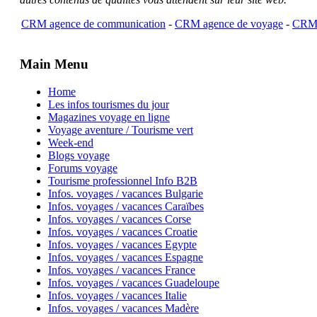
CRM agence de communication
-
CRM agence de voyage
-
CRM 
Main Menu
Home
Les infos tourismes du jour
Magazines voyage en ligne
Voyage aventure / Tourisme vert
Week-end
Blogs voyage
Forums voyage
Tourisme professionnel Info B2B
Infos. voyages / vacances Bulgarie
Infos. voyages / vacances Caraïbes
Infos. voyages / vacances Corse
Infos. voyages / vacances Croatie
Infos. voyages / vacances Egypte
Infos. voyages / vacances Espagne
Infos. voyages / vacances France
Infos. voyages / vacances Guadeloupe
Infos. voyages / vacances Italie
Infos. voyages / vacances Madère