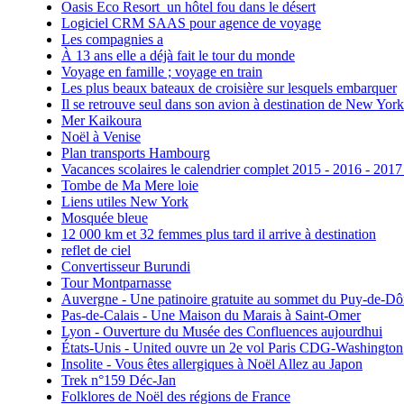
Oasis Eco Resort un hôtel fou dans le désert
Logiciel CRM SAAS pour agence de voyage
Les compagnies a
À 13 ans elle a déjà fait le tour du monde
Voyage en famille ; voyage en train
Les plus beaux bateaux de croisière sur lesquels embarquer
Il se retrouve seul dans son avion à destination de New York
Mer Kaikoura
Noël à Venise
Plan transports Hambourg
Vacances scolaires le calendrier complet 2015 - 2016 - 2017
Tombe de Ma Mere loie
Liens utiles New York
Mosquée bleue
12 000 km et 32 femmes plus tard il arrive à destination
reflet de ciel
Convertisseur Burundi
Tour Montparnasse
Auvergne - Une patinoire gratuite au sommet du Puy-de-D
Pas-de-Calais - Une Maison du Marais à Saint-Omer
Lyon - Ouverture du Musée des Confluences aujourdhui
États-Unis - United ouvre un 2e vol Paris CDG-Washington
Insolite - Vous êtes allergiques à Noël Allez au Japon
Trek n°159 Déc-Jan
Folklores de Noël des régions de France