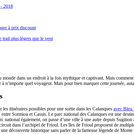
 - 2018
ger à prix discount
ail plus légers que le vent
monde dans un endroit à la fois mythique et captivant. Mais comment se 
 à n’importe quel voyageur. Mais pour bien marquer cette journée, autant
s
er les itinéraires possibles pour une sortie dans les Calanques
avec Bleu
le entre Sormiou et Cassis. Le parc national des Calanques est une dest
rc national également, on passe d’une ville à une autre depuis Sugition 
circuit dans l’archipel de Frioul. Les îles de Frioul proposent de multipl
 à une découverte historique sans parler de la fameuse légende de Monte 