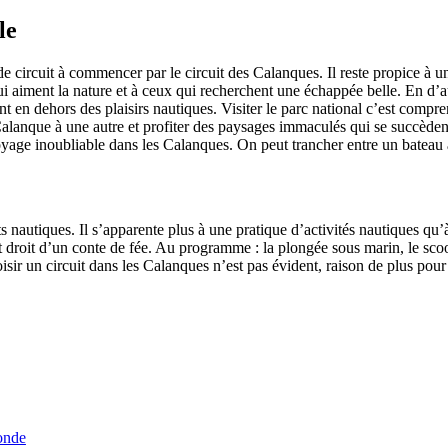
le
de circuit à commencer par le circuit des Calanques. Il reste propice à u
 aiment la nature et à ceux qui recherchent une échappée belle. En d’au
nt en dehors des plaisirs nautiques. Visiter le parc national c’est compre
lanque à une autre et profiter des paysages immaculés qui se succèdent
yage inoubliable dans les Calanques. On peut trancher entre un bateau
orts nautiques. Il s’apparente plus à une pratique d’activités nautiques 
droit d’un conte de fée. Au programme : la plongée sous marin, le scoote
 choisir un circuit dans les Calanques n’est pas évident, raison de plus p
onde