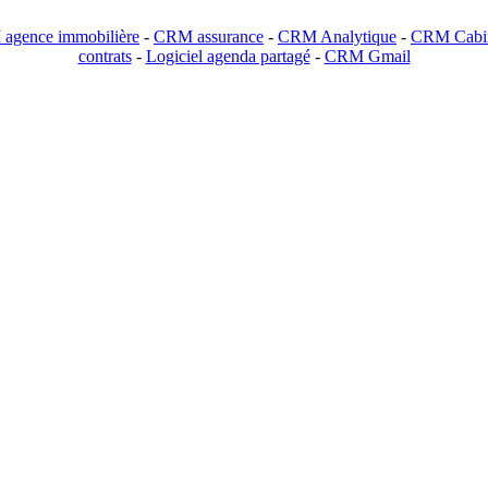
agence immobilière
-
CRM assurance
-
CRM Analytique
-
CRM Cabin
contrats
-
Logiciel agenda partagé
-
CRM Gmail