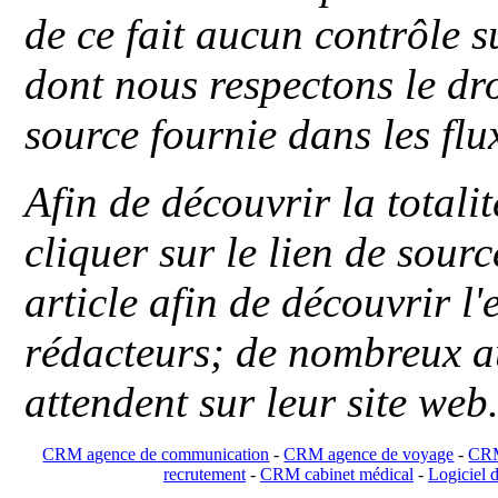
de ce fait aucun contrôle s
dont nous respectons le dro
source fournie dans les flu
Afin de découvrir la totali
cliquer sur le lien de sou
article afin de découvrir l'
rédacteurs; de nombreux au
attendent sur leur site web
CRM agence de communication
-
CRM agence de voyage
-
CRM
recrutement
-
CRM cabinet médical
-
Logiciel d