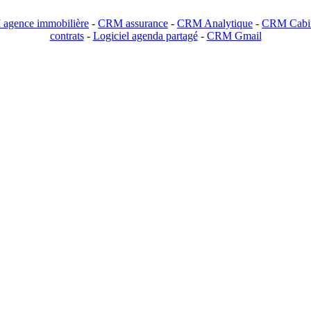
agence immobilière
-
CRM assurance
-
CRM Analytique
-
CRM Cabin
contrats
-
Logiciel agenda partagé
-
CRM Gmail