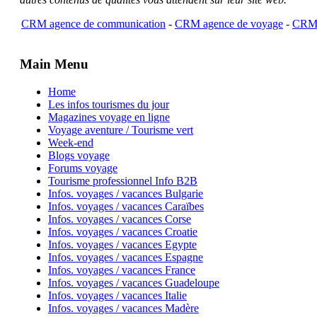
CRM agence de communication
-
CRM agence de voyage
-
CRM 
Main Menu
Home
Les infos tourismes du jour
Magazines voyage en ligne
Voyage aventure / Tourisme vert
Week-end
Blogs voyage
Forums voyage
Tourisme professionnel Info B2B
Infos. voyages / vacances Bulgarie
Infos. voyages / vacances Caraïbes
Infos. voyages / vacances Corse
Infos. voyages / vacances Croatie
Infos. voyages / vacances Egypte
Infos. voyages / vacances Espagne
Infos. voyages / vacances France
Infos. voyages / vacances Guadeloupe
Infos. voyages / vacances Italie
Infos. voyages / vacances Madère