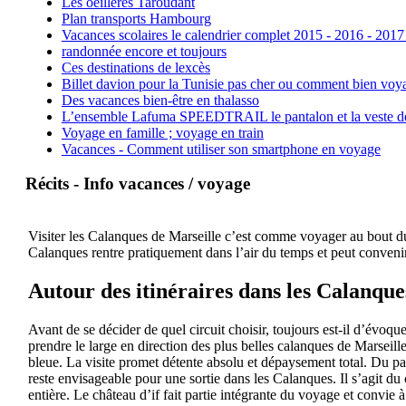
Les oeillères Taroudant
Plan transports Hambourg
Vacances scolaires le calendrier complet 2015 - 2016 - 2017
randonnée encore et toujours
Ces destinations de lexcès
Billet davion pour la Tunisie pas cher ou comment bien voya
Des vacances bien-être en thalasso
L’ensemble Lafuma SPEEDTRAIL le pantalon et la veste de tr
Voyage en famille ; voyage en train
Vacances - Comment utiliser son smartphone en voyage
Récits - Info vacances / voyage
Visiter les Calanques de Marseille c’est comme voyager au bout du 
Calanques rentre pratiquement dans l’air du temps et peut convenir
Autour des itinéraires dans les Calanque
Avant de se décider de quel circuit choisir, toujours est-il d’évoqu
prendre le large en direction des plus belles calanques de Marseil
bleue. La visite promet détente absolu et dépaysement total. Du pa
reste envisageable pour une sortie dans les Calanques. Il s’agit du 
entière. Le château d’if fait partie intégrante du voyage et convie