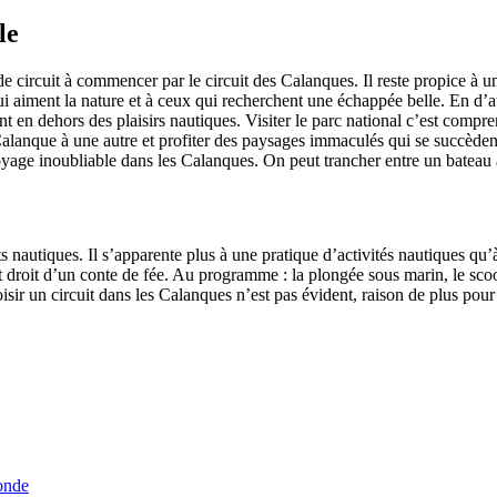
le
de circuit à commencer par le circuit des Calanques. Il reste propice à u
 aiment la nature et à ceux qui recherchent une échappée belle. En d’au
nt en dehors des plaisirs nautiques. Visiter le parc national c’est compre
lanque à une autre et profiter des paysages immaculés qui se succèdent
yage inoubliable dans les Calanques. On peut trancher entre un bateau
orts nautiques. Il s’apparente plus à une pratique d’activités nautiques 
droit d’un conte de fée. Au programme : la plongée sous marin, le scoote
 choisir un circuit dans les Calanques n’est pas évident, raison de plus p
onde