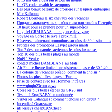
À 13 ans elle a déjà fait le tour du monde
Le QR code envahit les aéroports
Les plus beaux bateaux de croisière sur lesquels embarquer
Mer Kaikoura
Robert Doisneau la six chevaux des vacances
Продажа аквариумных рыбок и аксолотолей в Петербу
10 lieux pour se prendre pour un super-héros
Logiciel CRM SAAS pour agence de voyage
Voyage en Corse : le rêve à proximité.
Réservez maintenant promotions sur plus de 80 destinations
Profitez des promotions Easyjet jusquà mardi
Top 7 des compagnies aériennes les plus luxueuses
Top 10 des plus belles plages au monde
Noël à Venise
contact michel DAMBLANT au Mali
Air France lheure limite denregistrement passe de 30 à 40 m
La colonie de vacances préado, comment la choisir ?
Photos les plus belles plages d’Europe
Prise de contact avec les Hommes intrègres
wwwqiuqin23com gews
Corse les plus belles étapes du GR20 sud
Test de l’ErgoBABY en randonnée
Visiter les Calanques : comment choisir son circuit ?
Incendie à Ouarzazate
nfl jerseys cheap8209Cheap