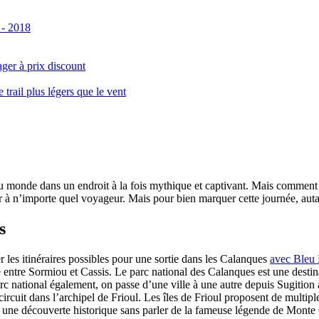
 - 2018
ger à prix discount
ail plus légers que le vent
monde dans un endroit à la fois mythique et captivant. Mais comment se 
 à n’importe quel voyageur. Mais pour bien marquer cette journée, autant
s
er les itinéraires possibles pour une sortie dans les Calanques
avec Bleu
le entre Sormiou et Cassis. Le parc national des Calanques est une dest
rc national également, on passe d’une ville à une autre depuis Sugition 
circuit dans l’archipel de Frioul. Les îles de Frioul proposent de multipl
 à une découverte historique sans parler de la fameuse légende de Monte 