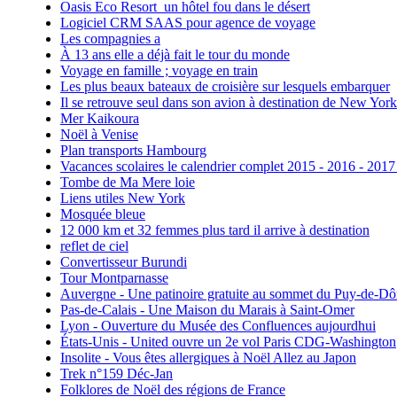
Oasis Eco Resort un hôtel fou dans le désert
Logiciel CRM SAAS pour agence de voyage
Les compagnies a
À 13 ans elle a déjà fait le tour du monde
Voyage en famille ; voyage en train
Les plus beaux bateaux de croisière sur lesquels embarquer
Il se retrouve seul dans son avion à destination de New York
Mer Kaikoura
Noël à Venise
Plan transports Hambourg
Vacances scolaires le calendrier complet 2015 - 2016 - 2017
Tombe de Ma Mere loie
Liens utiles New York
Mosquée bleue
12 000 km et 32 femmes plus tard il arrive à destination
reflet de ciel
Convertisseur Burundi
Tour Montparnasse
Auvergne - Une patinoire gratuite au sommet du Puy-de-D
Pas-de-Calais - Une Maison du Marais à Saint-Omer
Lyon - Ouverture du Musée des Confluences aujourdhui
États-Unis - United ouvre un 2e vol Paris CDG-Washington
Insolite - Vous êtes allergiques à Noël Allez au Japon
Trek n°159 Déc-Jan
Folklores de Noël des régions de France