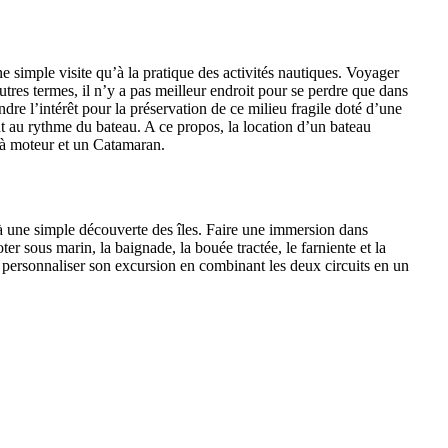
ne simple visite qu’à la pratique des activités nautiques. Voyager
tres termes, il n’y a pas meilleur endroit pour se perdre que dans
ndre l’intérêt pour la préservation de ce milieu fragile doté d’une
 au rythme du bateau. A ce propos, la location d’un bateau
 à moteur et un Catamaran.
qu’à une simple découverte des îles. Faire une immersion dans
r sous marin, la baignade, la bouée tractée, le farniente et la
our personnaliser son excursion en combinant les deux circuits en un