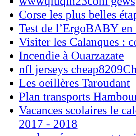
wwwqiuqin23com gews
Corse les plus belles é
Test de l’ErgoBABY en
Visiter les Calanques : 
Incendie à Ouarzazate
nfl jerseys cheap8209C
Les oeillères Taroudant
Plan transports Hambou
Vacances scolaires le ca
2017 - 2018