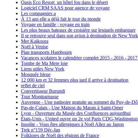
Oasis Eco Resort un hôtel fou dans le désert
Logiciel CRM SAAS pour agence de voyage
Les compagnies a
À 13 ans elle a déjà fait le tour du monde
Voyage en famille ; voyage en train
Les plus beaux bateaux de croisière sur lesquels embarquer
Il se retrouve seul dans son avion à destination de New York
Mer Kaikoura
Noël à Venise
Plan transports Hambourg
Vacances scolaires le calendrier complet 2015 - 2016 - 2017
Tombe de Ma Mere loie
Liens utiles New York
Mosquée bleue
12 000 km et 32 femmes plus tard il arrive à destination
reflet de ciel
Convertisseur Burundi
Tour Montparnasse
Auvergne - Une patinoire gratuite au sommet du Puy-de-D
Pas-de-Calais - Une Maison du Marais à Saint-Omer
Lyon - Ouverture du Musée des Confluences aujourdhui
États-Unis - United ouvre un 2e vol Paris CDG-Washington
Insolite - Vous êtes allergiques à Noël Allez au Japon
Trek n°159 Déc-Jan
Folklores de Noël des régions de France