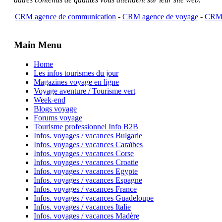
CRM agence de communication
-
CRM agence de voyage
-
CRM 
Main Menu
Home
Les infos tourismes du jour
Magazines voyage en ligne
Voyage aventure / Tourisme vert
Week-end
Blogs voyage
Forums voyage
Tourisme professionnel Info B2B
Infos. voyages / vacances Bulgarie
Infos. voyages / vacances Caraïbes
Infos. voyages / vacances Corse
Infos. voyages / vacances Croatie
Infos. voyages / vacances Egypte
Infos. voyages / vacances Espagne
Infos. voyages / vacances France
Infos. voyages / vacances Guadeloupe
Infos. voyages / vacances Italie
Infos. voyages / vacances Madère