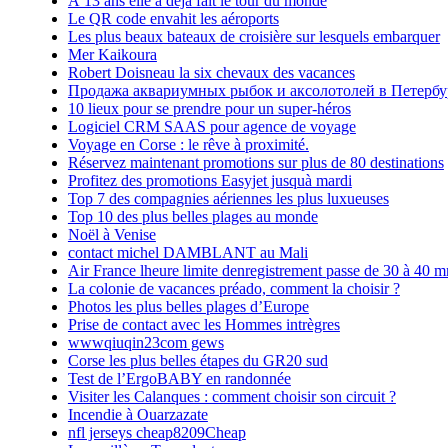
À 13 ans elle a déjà fait le tour du monde
Le QR code envahit les aéroports
Les plus beaux bateaux de croisière sur lesquels embarquer
Mer Kaikoura
Robert Doisneau la six chevaux des vacances
Продажа аквариумных рыбок и аксолотолей в Петербу
10 lieux pour se prendre pour un super-héros
Logiciel CRM SAAS pour agence de voyage
Voyage en Corse : le rêve à proximité.
Réservez maintenant promotions sur plus de 80 destinations
Profitez des promotions Easyjet jusquà mardi
Top 7 des compagnies aériennes les plus luxueuses
Top 10 des plus belles plages au monde
Noël à Venise
contact michel DAMBLANT au Mali
Air France lheure limite denregistrement passe de 30 à 40 m
La colonie de vacances préado, comment la choisir ?
Photos les plus belles plages d’Europe
Prise de contact avec les Hommes intrègres
wwwqiuqin23com gews
Corse les plus belles étapes du GR20 sud
Test de l’ErgoBABY en randonnée
Visiter les Calanques : comment choisir son circuit ?
Incendie à Ouarzazate
nfl jerseys cheap8209Cheap