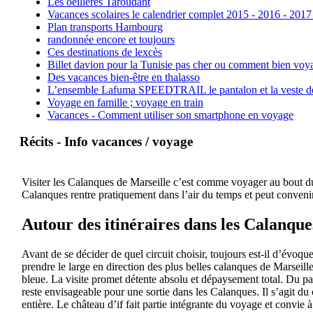
Les oeillères Taroudant
Vacances scolaires le calendrier complet 2015 - 2016 - 2017
Plan transports Hambourg
randonnée encore et toujours
Ces destinations de lexcès
Billet davion pour la Tunisie pas cher ou comment bien voya
Des vacances bien-être en thalasso
L’ensemble Lafuma SPEEDTRAIL le pantalon et la veste de tr
Voyage en famille ; voyage en train
Vacances - Comment utiliser son smartphone en voyage
Récits - Info vacances / voyage
Visiter les Calanques de Marseille c’est comme voyager au bout du 
Calanques rentre pratiquement dans l’air du temps et peut convenir
Autour des itinéraires dans les Calanque
Avant de se décider de quel circuit choisir, toujours est-il d’évoqu
prendre le large en direction des plus belles calanques de Marseil
bleue. La visite promet détente absolu et dépaysement total. Du pa
reste envisageable pour une sortie dans les Calanques. Il s’agit du 
entière. Le château d’if fait partie intégrante du voyage et convie