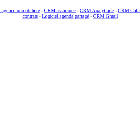
agence immobilière
-
CRM assurance
-
CRM Analytique
-
CRM Cabin
contrats
-
Logiciel agenda partagé
-
CRM Gmail