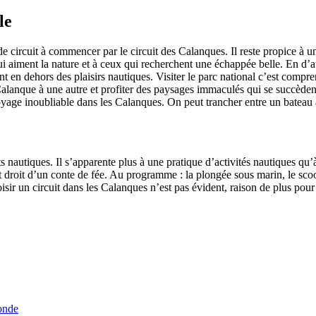
le
de circuit à commencer par le circuit des Calanques. Il reste propice à u
 aiment la nature et à ceux qui recherchent une échappée belle. En d’au
nt en dehors des plaisirs nautiques. Visiter le parc national c’est compre
lanque à une autre et profiter des paysages immaculés qui se succèdent
yage inoubliable dans les Calanques. On peut trancher entre un bateau
orts nautiques. Il s’apparente plus à une pratique d’activités nautiques 
droit d’un conte de fée. Au programme : la plongée sous marin, le scoote
 choisir un circuit dans les Calanques n’est pas évident, raison de plus p
onde