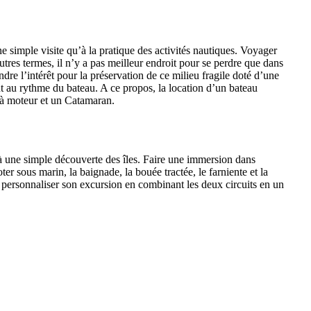
ne simple visite qu’à la pratique des activités nautiques. Voyager
tres termes, il n’y a pas meilleur endroit pour se perdre que dans
ndre l’intérêt pour la préservation de ce milieu fragile doté d’une
 au rythme du bateau. A ce propos, la location d’un bateau
 à moteur et un Catamaran.
qu’à une simple découverte des îles. Faire une immersion dans
r sous marin, la baignade, la bouée tractée, le farniente et la
our personnaliser son excursion en combinant les deux circuits en un