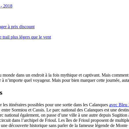
 - 2018
ger à prix discount
ail plus légers que le vent
monde dans un endroit à la fois mythique et captivant. Mais comment se 
 à n’importe quel voyageur. Mais pour bien marquer cette journée, autant
s
er les itinéraires possibles pour une sortie dans les Calanques
avec Bleu
le entre Sormiou et Cassis. Le parc national des Calanques est une dest
rc national également, on passe d’une ville à une autre depuis Sugition 
circuit dans l’archipel de Frioul. Les îles de Frioul proposent de multipl
 à une découverte historique sans parler de la fameuse légende de Monte 