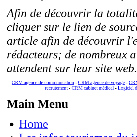
Afin de découvrir la totali
cliquer sur le lien de sou
article afin de découvrir l'
rédacteurs; de nombreux au
attendent sur leur site web
CRM agence de communication
-
CRM agence de voyage
-
CRM
recrutement
-
CRM cabinet médical
-
Logiciel d
Main Menu
Home