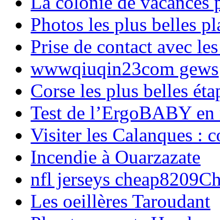
La colonie de vacances 
Photos les plus belles p
Prise de contact avec l
wwwqiuqin23com gews
Corse les plus belles é
Test de l’ErgoBABY en
Visiter les Calanques : 
Incendie à Ouarzazate
nfl jerseys cheap8209C
Les oeillères Taroudant