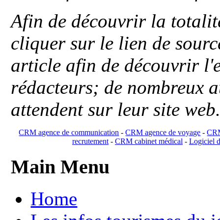
Afin de découvrir la totali
cliquer sur le lien de sou
article afin de découvrir l'
rédacteurs; de nombreux au
attendent sur leur site web
CRM agence de communication
-
CRM agence de voyage
-
CRM
recrutement
-
CRM cabinet médical
-
Logiciel d
Main Menu
Home