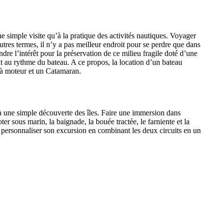
ne simple visite qu’à la pratique des activités nautiques. Voyager
tres termes, il n’y a pas meilleur endroit pour se perdre que dans
ndre l’intérêt pour la préservation de ce milieu fragile doté d’une
 au rythme du bateau. A ce propos, la location d’un bateau
 à moteur et un Catamaran.
qu’à une simple découverte des îles. Faire une immersion dans
r sous marin, la baignade, la bouée tractée, le farniente et la
our personnaliser son excursion en combinant les deux circuits en un