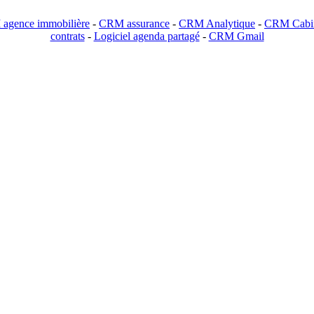
agence immobilière
-
CRM assurance
-
CRM Analytique
-
CRM Cabin
contrats
-
Logiciel agenda partagé
-
CRM Gmail