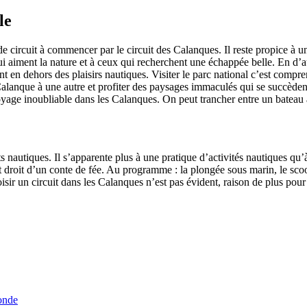
le
de circuit à commencer par le circuit des Calanques. Il reste propice à u
 aiment la nature et à ceux qui recherchent une échappée belle. En d’au
nt en dehors des plaisirs nautiques. Visiter le parc national c’est compre
lanque à une autre et profiter des paysages immaculés qui se succèdent
yage inoubliable dans les Calanques. On peut trancher entre un bateau
orts nautiques. Il s’apparente plus à une pratique d’activités nautiques 
droit d’un conte de fée. Au programme : la plongée sous marin, le scoote
 choisir un circuit dans les Calanques n’est pas évident, raison de plus p
onde