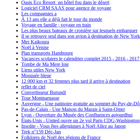
Oasis Eco Resort un hôtel fou dans le désert
Logiciel CRM SAAS pour agence de voyage
Les compagnies a
À 13 ans elle a déjà fait le tour du monde
Voyage en famille ; voyage en train
Les plus beaux bateaux de croisière sur lesquels embarquer
Il se retrouve seul dans son avion à destination de New York
Mer Kaikoura
Noël à Venise
Plan transports Hambourg
Vacances scolaires le calendrier complet 2015 - 2016 - 2017
Tombe de Ma Mere loie
Liens utiles New York
Mosquée bleue
12 000 km et 32 femmes plus tard il arrive à destination
reflet de ciel
Convertisseur Burundi
Tour Montparnasse
Auvergne - Une patinoire gratuite au sommet du Puy-de-D
Pas-de-Calais - Une Maison du Marais à Saint-Omer
Lyon - Ouverture du Musée des Confluences aujourdhui
États-Unis - United ouvre un 2e vol Paris CDG-Washington
Insolite - Vous êtes allergiques à Noël Allez au Japon
Trek n°159 Déc-Jan
Folklores de Noël des régions de France