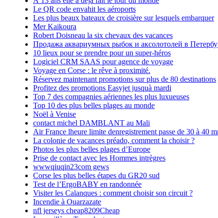
À 13 ans elle a déjà fait le tour du monde
Le QR code envahit les aéroports
Les plus beaux bateaux de croisière sur lesquels embarquer
Mer Kaikoura
Robert Doisneau la six chevaux des vacances
Продажа аквариумных рыбок и аксолотолей в Петербу
10 lieux pour se prendre pour un super-héros
Logiciel CRM SAAS pour agence de voyage
Voyage en Corse : le rêve à proximité.
Réservez maintenant promotions sur plus de 80 destinations
Profitez des promotions Easyjet jusquà mardi
Top 7 des compagnies aériennes les plus luxueuses
Top 10 des plus belles plages au monde
Noël à Venise
contact michel DAMBLANT au Mali
Air France lheure limite denregistrement passe de 30 à 40 m
La colonie de vacances préado, comment la choisir ?
Photos les plus belles plages d’Europe
Prise de contact avec les Hommes intrègres
wwwqiuqin23com gews
Corse les plus belles étapes du GR20 sud
Test de l’ErgoBABY en randonnée
Visiter les Calanques : comment choisir son circuit ?
Incendie à Ouarzazate
nfl jerseys cheap8209Cheap