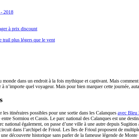
 - 2018
ger à prix discount
ail plus légers que le vent
monde dans un endroit à la fois mythique et captivant. Mais comment se 
 à n’importe quel voyageur. Mais pour bien marquer cette journée, autant
s
er les itinéraires possibles pour une sortie dans les Calanques
avec Bleu
le entre Sormiou et Cassis. Le parc national des Calanques est une dest
rc national également, on passe d’une ville à une autre depuis Sugition 
circuit dans l’archipel de Frioul. Les îles de Frioul proposent de multipl
 à une découverte historique sans parler de la fameuse légende de Monte 