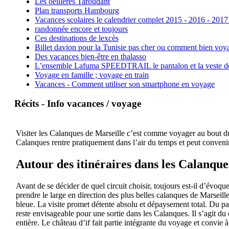
Les oeillères Taroudant
Plan transports Hambourg
Vacances scolaires le calendrier complet 2015 - 2016 - 2017
randonnée encore et toujours
Ces destinations de lexcès
Billet davion pour la Tunisie pas cher ou comment bien voya
Des vacances bien-être en thalasso
L’ensemble Lafuma SPEEDTRAIL le pantalon et la veste de tr
Voyage en famille ; voyage en train
Vacances - Comment utiliser son smartphone en voyage
Récits - Info vacances / voyage
Visiter les Calanques de Marseille c’est comme voyager au bout du 
Calanques rentre pratiquement dans l’air du temps et peut convenir
Autour des itinéraires dans les Calanque
Avant de se décider de quel circuit choisir, toujours est-il d’évoqu
prendre le large en direction des plus belles calanques de Marseil
bleue. La visite promet détente absolu et dépaysement total. Du pa
reste envisageable pour une sortie dans les Calanques. Il s’agit du 
entière. Le château d’if fait partie intégrante du voyage et convie