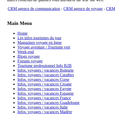
CRM agence de communication
-
CRM agence de voyage
-
CRM 
Main Menu
Home
Les infos tourismes du jour
Magazines voyage en ligne
Voyage aventure / Tourisme vert
Week-end
Blogs voyage
Forums voyage
Tourisme professionnel Info B2B
Infos. voyages / vacances Bulgarie
Infos. voyages / vacances Caraïbes
Infos. voyages / vacances Corse
Infos. voyages / vacances Croatie
Infos. voyages / vacances Egypte
Infos. voyages / vacances Espagne
Infos. voyages / vacances France
Infos. voyages / vacances Guadeloupe
Infos. voyages / vacances Italie
Infos. voyages / vacances Madère