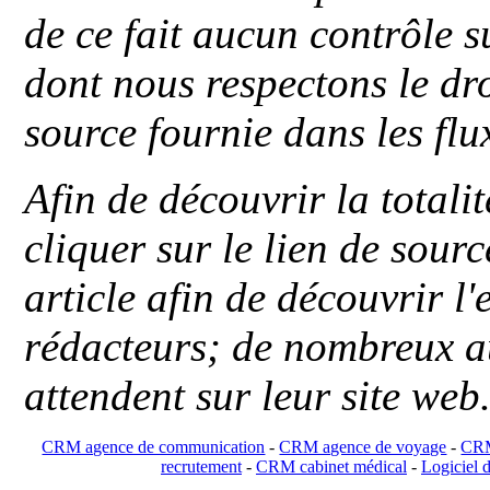
de ce fait aucun contrôle s
dont nous respectons le dro
source fournie dans les flu
Afin de découvrir la totali
cliquer sur le lien de sou
article afin de découvrir l'
rédacteurs; de nombreux au
attendent sur leur site web
CRM agence de communication
-
CRM agence de voyage
-
CRM
recrutement
-
CRM cabinet médical
-
Logiciel d