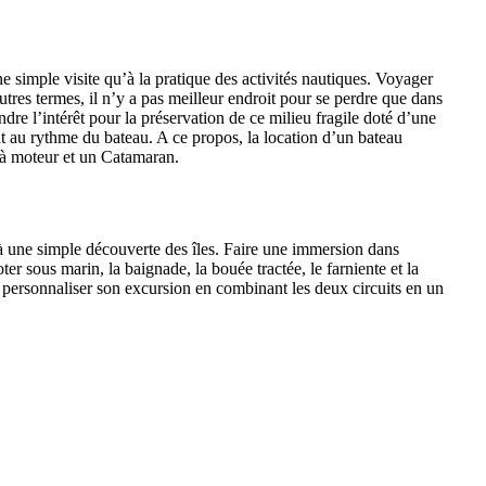
ne simple visite qu’à la pratique des activités nautiques. Voyager
tres termes, il n’y a pas meilleur endroit pour se perdre que dans
ndre l’intérêt pour la préservation de ce milieu fragile doté d’une
 au rythme du bateau. A ce propos, la location d’un bateau
 à moteur et un Catamaran.
qu’à une simple découverte des îles. Faire une immersion dans
r sous marin, la baignade, la bouée tractée, le farniente et la
our personnaliser son excursion en combinant les deux circuits en un