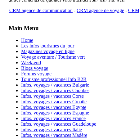
CRM agence de communication
-
CRM agence de voyage
-
CRM 
Main Menu
Home
Les infos tourismes du jour
Magazines voyage en ligne
Voyage aventure / Tourisme vert
Week-end
Blogs voyage
Forums voyage
Tourisme professionnel Info B2B
Infos. voyages / vacances Bulgarie
Infos. voyages / vacances Caraïbes
Infos. voyages / vacances Corse
Infos. voyages / vacances Croatie
Infos. voyages / vacances Egypte
Infos. voyages / vacances Espagne
Infos. voyages / vacances France
Infos. voyages / vacances Guadeloupe
Infos. voyages / vacances Italie
Infos. voyages / vacances Madère