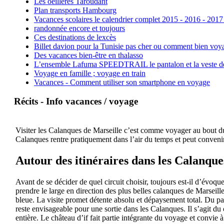
Les oeillères Taroudant
Plan transports Hambourg
Vacances scolaires le calendrier complet 2015 - 2016 - 2017
randonnée encore et toujours
Ces destinations de lexcès
Billet davion pour la Tunisie pas cher ou comment bien voya
Des vacances bien-être en thalasso
L’ensemble Lafuma SPEEDTRAIL le pantalon et la veste de tr
Voyage en famille ; voyage en train
Vacances - Comment utiliser son smartphone en voyage
Récits - Info vacances / voyage
Visiter les Calanques de Marseille c’est comme voyager au bout du 
Calanques rentre pratiquement dans l’air du temps et peut convenir
Autour des itinéraires dans les Calanque
Avant de se décider de quel circuit choisir, toujours est-il d’évoqu
prendre le large en direction des plus belles calanques de Marseil
bleue. La visite promet détente absolu et dépaysement total. Du pa
reste envisageable pour une sortie dans les Calanques. Il s’agit du 
entière. Le château d’if fait partie intégrante du voyage et convie