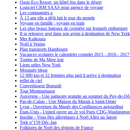
Oasis Eco Resort un hôtel fou dans le désert
Logiciel CRM SAAS pour agence de voyage
Les compagnies a
À 13 ans elle a déjà fait le tour du monde
Voyage en famille ; voyage en train
Les plus beaux bateaux de croisière sur lesquels embarquer
Il se retrouve seul dans son avion à destination de New York
Mer Kaikoura
Noël à Venise
Plan transports Hambourg
Vacances scolaires le calendrier complet 2015 - 2016 - 2017
Tombe de Ma Mere loie
Liens utiles New York
Mosquée bleue
12 000 km et 32 femmes plus tard il arrive à destination
reflet de ciel
Convertisseur Burundi
Tour Montparnasse
Auvergne - Une patinoire gratuite au sommet du Puy-de-D
Pas-de-Calais - Une Maison du Marais à Saint-Omer
Lyon - Ouverture du Musée des Confluences aujourdhui
États-Unis - United ouvre un 2e vol Paris CDG-Washington
Insolite - Vous êtes allergiques à Noël Allez au Japon
Trek n°159 Déc-Jan
Folklores de Noël des régions de France