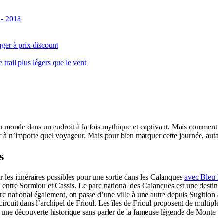
 - 2018
ger à prix discount
ail plus légers que le vent
monde dans un endroit à la fois mythique et captivant. Mais comment se 
 à n’importe quel voyageur. Mais pour bien marquer cette journée, autant
s
er les itinéraires possibles pour une sortie dans les Calanques
avec Bleu
le entre Sormiou et Cassis. Le parc national des Calanques est une dest
rc national également, on passe d’une ville à une autre depuis Sugition 
circuit dans l’archipel de Frioul. Les îles de Frioul proposent de multipl
 à une découverte historique sans parler de la fameuse légende de Monte 