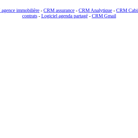
agence immobilière
-
CRM assurance
-
CRM Analytique
-
CRM Cabin
contrats
-
Logiciel agenda partagé
-
CRM Gmail