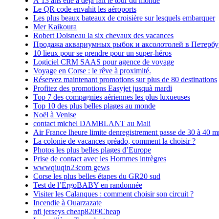
À 13 ans elle a déjà fait le tour du monde
Le QR code envahit les aéroports
Les plus beaux bateaux de croisière sur lesquels embarquer
Mer Kaikoura
Robert Doisneau la six chevaux des vacances
Продажа аквариумных рыбок и аксолотолей в Петербу
10 lieux pour se prendre pour un super-héros
Logiciel CRM SAAS pour agence de voyage
Voyage en Corse : le rêve à proximité.
Réservez maintenant promotions sur plus de 80 destinations
Profitez des promotions Easyjet jusquà mardi
Top 7 des compagnies aériennes les plus luxueuses
Top 10 des plus belles plages au monde
Noël à Venise
contact michel DAMBLANT au Mali
Air France lheure limite denregistrement passe de 30 à 40 m
La colonie de vacances préado, comment la choisir ?
Photos les plus belles plages d’Europe
Prise de contact avec les Hommes intrègres
wwwqiuqin23com gews
Corse les plus belles étapes du GR20 sud
Test de l’ErgoBABY en randonnée
Visiter les Calanques : comment choisir son circuit ?
Incendie à Ouarzazate
nfl jerseys cheap8209Cheap