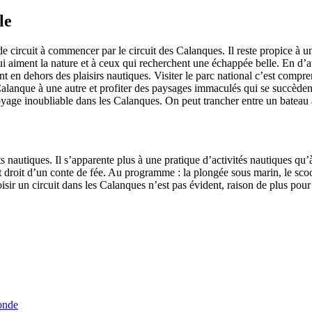
le
de circuit à commencer par le circuit des Calanques. Il reste propice à u
 aiment la nature et à ceux qui recherchent une échappée belle. En d’au
nt en dehors des plaisirs nautiques. Visiter le parc national c’est compre
lanque à une autre et profiter des paysages immaculés qui se succèdent
yage inoubliable dans les Calanques. On peut trancher entre un bateau
orts nautiques. Il s’apparente plus à une pratique d’activités nautiques 
droit d’un conte de fée. Au programme : la plongée sous marin, le scoote
 choisir un circuit dans les Calanques n’est pas évident, raison de plus p
onde