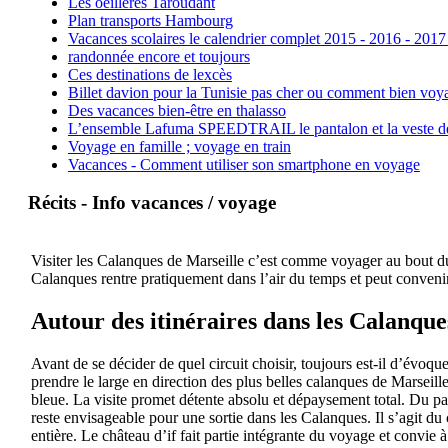
Les oeillères Taroudant
Plan transports Hambourg
Vacances scolaires le calendrier complet 2015 - 2016 - 2017
randonnée encore et toujours
Ces destinations de lexcès
Billet davion pour la Tunisie pas cher ou comment bien voya
Des vacances bien-être en thalasso
L’ensemble Lafuma SPEEDTRAIL le pantalon et la veste de tr
Voyage en famille ; voyage en train
Vacances - Comment utiliser son smartphone en voyage
Récits - Info vacances / voyage
Visiter les Calanques de Marseille c’est comme voyager au bout du 
Calanques rentre pratiquement dans l’air du temps et peut convenir
Autour des itinéraires dans les Calanque
Avant de se décider de quel circuit choisir, toujours est-il d’évoqu
prendre le large en direction des plus belles calanques de Marseil
bleue. La visite promet détente absolu et dépaysement total. Du pa
reste envisageable pour une sortie dans les Calanques. Il s’agit du 
entière. Le château d’if fait partie intégrante du voyage et convie