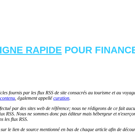
LIGNE RAPIDE
POUR FINANCE
les fournis par les flux RSS de site consacrés au tourisme et au voyage.
contenu
, également appellé
curation
.
 effectué par des sites web de référence; nous ne rédigeons de ce fait au
lux RSS. Nous ne sommes donc pas éditeur mais hébergeur et n'exerçons 
ns les flux RSS.
r sur le lien de source mentionné en bas de chaque article afin de découv