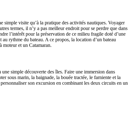
ne simple visite qu’à la pratique des activités nautiques. Voyager
tres termes, il n’y a pas meilleur endroit pour se perdre que dans
ndre l’intérêt pour la préservation de ce milieu fragile doté d’une
 au rythme du bateau. A ce propos, la location d’un bateau
 à moteur et un Catamaran.
qu’à une simple découverte des îles. Faire une immersion dans
r sous marin, la baignade, la bouée tractée, le farniente et la
our personnaliser son excursion en combinant les deux circuits en un