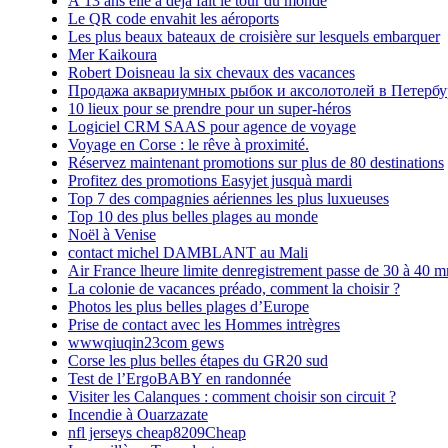
À 13 ans elle a déjà fait le tour du monde
Le QR code envahit les aéroports
Les plus beaux bateaux de croisière sur lesquels embarquer
Mer Kaikoura
Robert Doisneau la six chevaux des vacances
Продажа аквариумных рыбок и аксолотолей в Петербу
10 lieux pour se prendre pour un super-héros
Logiciel CRM SAAS pour agence de voyage
Voyage en Corse : le rêve à proximité.
Réservez maintenant promotions sur plus de 80 destinations
Profitez des promotions Easyjet jusquà mardi
Top 7 des compagnies aériennes les plus luxueuses
Top 10 des plus belles plages au monde
Noël à Venise
contact michel DAMBLANT au Mali
Air France lheure limite denregistrement passe de 30 à 40 m
La colonie de vacances préado, comment la choisir ?
Photos les plus belles plages d’Europe
Prise de contact avec les Hommes intrègres
wwwqiuqin23com gews
Corse les plus belles étapes du GR20 sud
Test de l’ErgoBABY en randonnée
Visiter les Calanques : comment choisir son circuit ?
Incendie à Ouarzazate
nfl jerseys cheap8209Cheap