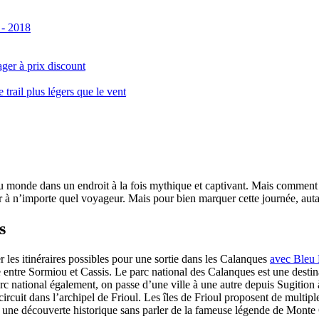
 - 2018
ger à prix discount
ail plus légers que le vent
monde dans un endroit à la fois mythique et captivant. Mais comment se 
 à n’importe quel voyageur. Mais pour bien marquer cette journée, autant
s
er les itinéraires possibles pour une sortie dans les Calanques
avec Bleu
le entre Sormiou et Cassis. Le parc national des Calanques est une dest
rc national également, on passe d’une ville à une autre depuis Sugition 
circuit dans l’archipel de Frioul. Les îles de Frioul proposent de multipl
 à une découverte historique sans parler de la fameuse légende de Monte 