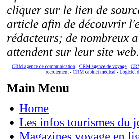
cliquer sur le lien de sou
article afin de découvrir l'
rédacteurs; de nombreux au
attendent sur leur site web
CRM agence de communication
-
CRM agence de voyage
-
CRM
recrutement
-
CRM cabinet médical
-
Logiciel d
Main Menu
Home
Les infos tourismes du j
Magazines voyage en li