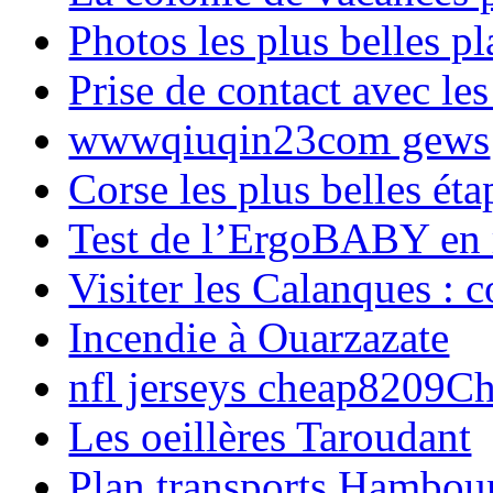
Photos les plus belles p
Prise de contact avec l
wwwqiuqin23com gews
Corse les plus belles é
Test de l’ErgoBABY en
Visiter les Calanques : 
Incendie à Ouarzazate
nfl jerseys cheap8209C
Les oeillères Taroudant
Plan transports Hambou