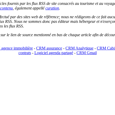
les fournis par les flux RSS de site consacrés au tourisme et au voyage.
contenu
, également appellé
curation
.
 effectué par des sites web de référence; nous ne rédigeons de ce fait au
lux RSS. Nous ne sommes donc pas éditeur mais hébergeur et n'exerçons 
ns les flux RSS.
r sur le lien de source mentionné en bas de chaque article afin de découv
agence immobilière
-
CRM assurance
-
CRM Analytique
-
CRM Cabin
contrats
-
Logiciel agenda partagé
-
CRM Gmail