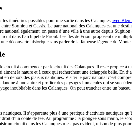
s
er les itinéraires possibles pour une sortie dans les Calanques
avec Bleu
le entre Sormiou et Cassis. Le parc national des Calanques est une dest
rc national également, on passe d’une ville à une autre depuis Sugition 
circuit dans l’archipel de Frioul. Les îles de Frioul proposent de multipl
 à une découverte historique sans parler de la fameuse légende de Monte 
le
de circuit à commencer par le circuit des Calanques. Il reste propice à u
 aiment la nature et à ceux qui recherchent une échappée belle. En d’au
nt en dehors des plaisirs nautiques. Visiter le parc national c’est compre
lanque à une autre et profiter des paysages immaculés qui se succèdent
yage inoubliable dans les Calanques. On peut trancher entre un bateau
orts nautiques. Il s’apparente plus à une pratique d’activités nautiques 
droit d’un conte de fée. Au programme : la plongée sous marin, le scoote
 choisir un circuit dans les Calanques n’est pas évident, raison de plus p