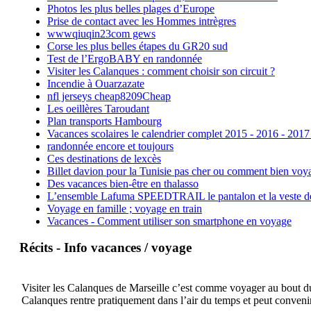
Photos les plus belles plages d’Europe
Prise de contact avec les Hommes intrègres
wwwqiuqin23com gews
Corse les plus belles étapes du GR20 sud
Test de l’ErgoBABY en randonnée
Visiter les Calanques : comment choisir son circuit ?
Incendie à Ouarzazate
nfl jerseys cheap8209Cheap
Les oeillères Taroudant
Plan transports Hambourg
Vacances scolaires le calendrier complet 2015 - 2016 - 2017
randonnée encore et toujours
Ces destinations de lexcès
Billet davion pour la Tunisie pas cher ou comment bien voya
Des vacances bien-être en thalasso
L’ensemble Lafuma SPEEDTRAIL le pantalon et la veste de tr
Voyage en famille ; voyage en train
Vacances - Comment utiliser son smartphone en voyage
Récits - Info vacances / voyage
Visiter les Calanques de Marseille c’est comme voyager au bout du 
Calanques rentre pratiquement dans l’air du temps et peut convenir