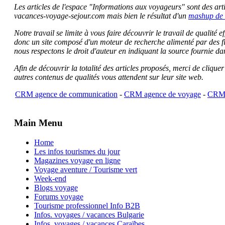
Les articles de l'espace "Informations aux voyageurs" sont des artic
vacances-voyage-sejour.com mais bien le résultat d'un
mashup de 
Notre travail se limite à vous faire découvrir le travail de qualité
donc un site composé d'un moteur de recherche alimenté par des f
nous respectons le droit d'auteur en indiquant la source fournie da
Afin de découvrir la totalité des articles proposés, merci de clique
autres contenus de qualités vous attendent sur leur site web.
CRM agence de communication
-
CRM agence de voyage
-
CRM 
Main Menu
Home
Les infos tourismes du jour
Magazines voyage en ligne
Voyage aventure / Tourisme vert
Week-end
Blogs voyage
Forums voyage
Tourisme professionnel Info B2B
Infos. voyages / vacances Bulgarie
Infos. voyages / vacances Caraïbes