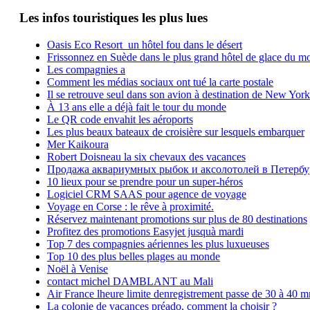
Les infos touristiques les plus lues
Oasis Eco Resort un hôtel fou dans le désert
Frissonnez en Suède dans le plus grand hôtel de glace du m
Les compagnies a
Comment les médias sociaux ont tué la carte postale
Il se retrouve seul dans son avion à destination de New York
À 13 ans elle a déjà fait le tour du monde
Le QR code envahit les aéroports
Les plus beaux bateaux de croisière sur lesquels embarquer
Mer Kaikoura
Robert Doisneau la six chevaux des vacances
Продажа аквариумных рыбок и аксолотолей в Петербу
10 lieux pour se prendre pour un super-héros
Logiciel CRM SAAS pour agence de voyage
Voyage en Corse : le rêve à proximité.
Réservez maintenant promotions sur plus de 80 destinations
Profitez des promotions Easyjet jusquà mardi
Top 7 des compagnies aériennes les plus luxueuses
Top 10 des plus belles plages au monde
Noël à Venise
contact michel DAMBLANT au Mali
Air France lheure limite denregistrement passe de 30 à 40 m
La colonie de vacances préado, comment la choisir ?