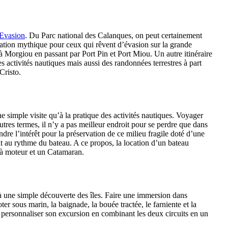
 Evasion
. Du Parc national des Calanques, on peut certainement
ination mythique pour ceux qui rêvent d’évasion sur la grande
à Morgiou en passant par Port Pin et Port Miou. Un autre itinéraire
es activités nautiques mais aussi des randonnées terrestres à part
Cristo.
ne simple visite qu’à la pratique des activités nautiques. Voyager
tres termes, il n’y a pas meilleur endroit pour se perdre que dans
ndre l’intérêt pour la préservation de ce milieu fragile doté d’une
 au rythme du bateau. A ce propos, la location d’un bateau
 à moteur et un Catamaran.
qu’à une simple découverte des îles. Faire une immersion dans
r sous marin, la baignade, la bouée tractée, le farniente et la
our personnaliser son excursion en combinant les deux circuits en un