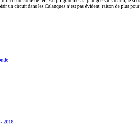
droit d’un conte de fée. Au programme : la plongée sous marin, le scoote
 choisir un circuit dans les Calanques n’est pas évident, raison de plus p
onde
 - 2018