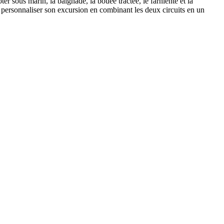
r sous marin, la baignade, la bouée tractée, le farniente et la
our personnaliser son excursion en combinant les deux circuits en un