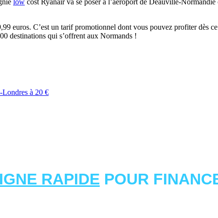
agnie
low
cost Ryanair va se poser à l’aéroport de Deauville-Normandie e
19,99 euros. C’est un tarif promotionnel dont vous pouvez profiter dès c
200 destinations qui s’offrent aux Normands !
e-Londres à 20 €
LIGNE RAPIDE
POUR FINANCE