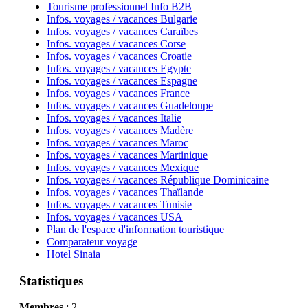
Tourisme professionnel Info B2B
Infos. voyages / vacances Bulgarie
Infos. voyages / vacances Caraïbes
Infos. voyages / vacances Corse
Infos. voyages / vacances Croatie
Infos. voyages / vacances Egypte
Infos. voyages / vacances Espagne
Infos. voyages / vacances France
Infos. voyages / vacances Guadeloupe
Infos. voyages / vacances Italie
Infos. voyages / vacances Madère
Infos. voyages / vacances Maroc
Infos. voyages / vacances Martinique
Infos. voyages / vacances Mexique
Infos. voyages / vacances République Dominicaine
Infos. voyages / vacances Thaïlande
Infos. voyages / vacances Tunisie
Infos. voyages / vacances USA
Plan de l'espace d'information touristique
Comparateur voyage
Hotel Sinaia
Statistiques
Membres
: 2