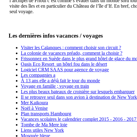
l’archipel de Frioul c’est comme s’évader dans un monde sorti tout 
visite des îles et en particulier du Château de l’île d’If. En bref,
seul voyage.
Les dernières infos vacances / voyages
Visiter les Calanques : comment choisir son circuit ?
La colonie de vacances préado, comment la choisir ?
Frissonnez en Suède dans le plus grand hôtel de glace du m
Oasis Eco Resort un hôtel fou dans le désert
Logiciel CRM SAAS pour agence de voyage
Les compagnies a
À 13 ans elle a déjà fait le tour du monde
Voyage en famille ; voyage en train
Les plus beaux bateaux de croisière sur lesquels embarquer
Il se retrouve seul dans son avion à destination de New York
Mer Kaikoura
Noël à Venise
Plan transports Hambourg
Vacances scolaires le calendrier complet 2015 - 2016 - 2017
Tombe de Ma Mere loie
Liens utiles New York
Mosquée bleue