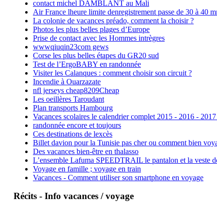
contact michel DAMBLANT au Mali
Air France lheure limite denregistrement passe de 30 à 40 m
La colonie de vacances préado, comment la choisir ?
Photos les plus belles plages d’Europe
Prise de contact avec les Hommes intrègres
wwwqiuqin23com gews
Corse les plus belles étapes du GR20 sud
Test de l’ErgoBABY en randonnée
Visiter les Calanques : comment choisir son circuit ?
Incendie à Ouarzazate
nfl jerseys cheap8209Cheap
Les oeillères Taroudant
Plan transports Hambourg
Vacances scolaires le calendrier complet 2015 - 2016 - 2017
randonnée encore et toujours
Ces destinations de lexcès
Billet davion pour la Tunisie pas cher ou comment bien voya
Des vacances bien-être en thalasso
L’ensemble Lafuma SPEEDTRAIL le pantalon et la veste de tr
Voyage en famille ; voyage en train
Vacances - Comment utiliser son smartphone en voyage
Récits - Info vacances / voyage