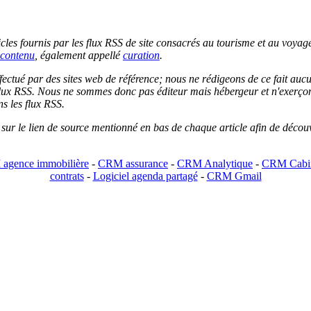
les fournis par les flux RSS de site consacrés au tourisme et au voyage.
contenu
, également appellé
curation
.
 effectué par des sites web de référence; nous ne rédigeons de ce fait au
lux RSS. Nous ne sommes donc pas éditeur mais hébergeur et n'exerçons 
ns les flux RSS.
r sur le lien de source mentionné en bas de chaque article afin de découv
agence immobilière
-
CRM assurance
-
CRM Analytique
-
CRM Cabin
contrats
-
Logiciel agenda partagé
-
CRM Gmail