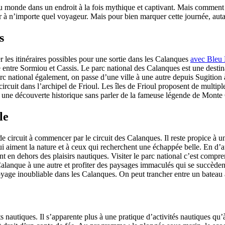
monde dans un endroit à la fois mythique et captivant. Mais comment se 
 à n’importe quel voyageur. Mais pour bien marquer cette journée, autant
s
er les itinéraires possibles pour une sortie dans les Calanques
avec Bleu
le entre Sormiou et Cassis. Le parc national des Calanques est une dest
rc national également, on passe d’une ville à une autre depuis Sugition 
circuit dans l’archipel de Frioul. Les îles de Frioul proposent de multipl
 à une découverte historique sans parler de la fameuse légende de Monte 
le
de circuit à commencer par le circuit des Calanques. Il reste propice à u
 aiment la nature et à ceux qui recherchent une échappée belle. En d’au
nt en dehors des plaisirs nautiques. Visiter le parc national c’est compre
lanque à une autre et profiter des paysages immaculés qui se succèdent
yage inoubliable dans les Calanques. On peut trancher entre un bateau
orts nautiques. Il s’apparente plus à une pratique d’activités nautiques 