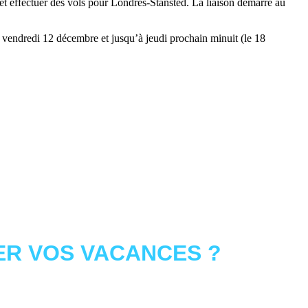
t effectuer des vols pour Londres-Stansted. La liaison démarre au
e vendredi 12 décembre et jusqu’à jeudi prochain minuit (le 18
R VOS VACANCES ?