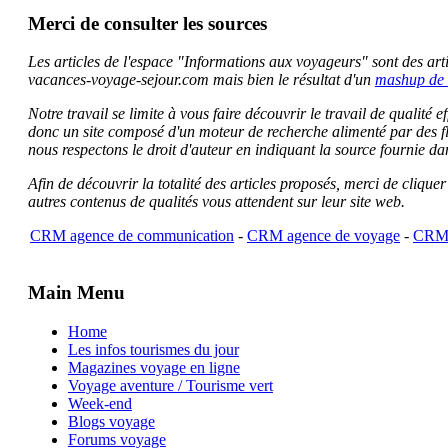
Merci de consulter les sources
Les articles de l'espace "Informations aux voyageurs" sont des artic
vacances-voyage-sejour.com mais bien le résultat d'un
mashup de 
Notre travail se limite à vous faire découvrir le travail de qualité
donc un site composé d'un moteur de recherche alimenté par des f
nous respectons le droit d'auteur en indiquant la source fournie da
Afin de découvrir la totalité des articles proposés, merci de clique
autres contenus de qualités vous attendent sur leur site web.
CRM agence de communication
-
CRM agence de voyage
-
CRM 
Main Menu
Home
Les infos tourismes du jour
Magazines voyage en ligne
Voyage aventure / Tourisme vert
Week-end
Blogs voyage
Forums voyage