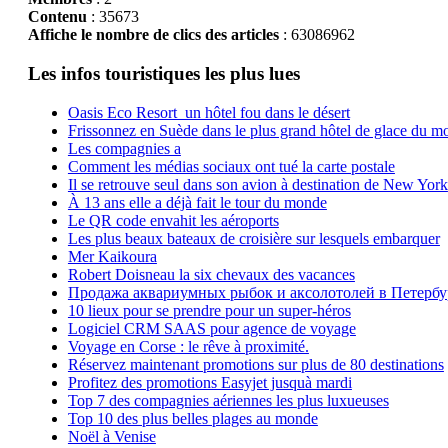
Contenu
: 35673
Affiche le nombre de clics des articles
: 63086962
Les infos touristiques les plus lues
Oasis Eco Resort un hôtel fou dans le désert
Frissonnez en Suède dans le plus grand hôtel de glace du m
Les compagnies a
Comment les médias sociaux ont tué la carte postale
Il se retrouve seul dans son avion à destination de New York
À 13 ans elle a déjà fait le tour du monde
Le QR code envahit les aéroports
Les plus beaux bateaux de croisière sur lesquels embarquer
Mer Kaikoura
Robert Doisneau la six chevaux des vacances
Продажа аквариумных рыбок и аксолотолей в Петербу
10 lieux pour se prendre pour un super-héros
Logiciel CRM SAAS pour agence de voyage
Voyage en Corse : le rêve à proximité.
Réservez maintenant promotions sur plus de 80 destinations
Profitez des promotions Easyjet jusquà mardi
Top 7 des compagnies aériennes les plus luxueuses
Top 10 des plus belles plages au monde
Noël à Venise