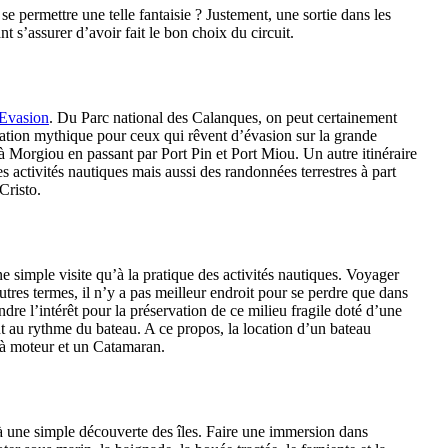
permettre une telle fantaisie ? Justement, une sortie dans les
 s’assurer d’avoir fait le bon choix du circuit.
 Evasion
. Du Parc national des Calanques, on peut certainement
ination mythique pour ceux qui rêvent d’évasion sur la grande
à Morgiou en passant par Port Pin et Port Miou. Un autre itinéraire
es activités nautiques mais aussi des randonnées terrestres à part
Cristo.
ne simple visite qu’à la pratique des activités nautiques. Voyager
tres termes, il n’y a pas meilleur endroit pour se perdre que dans
ndre l’intérêt pour la préservation de ce milieu fragile doté d’une
 au rythme du bateau. A ce propos, la location d’un bateau
 à moteur et un Catamaran.
qu’à une simple découverte des îles. Faire une immersion dans