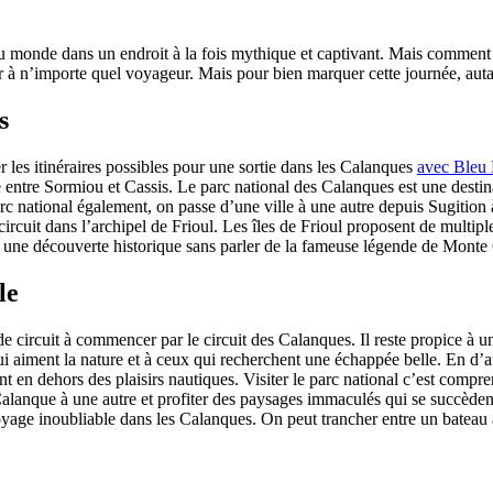
monde dans un endroit à la fois mythique et captivant. Mais comment se 
 à n’importe quel voyageur. Mais pour bien marquer cette journée, autant
s
er les itinéraires possibles pour une sortie dans les Calanques
avec Bleu
le entre Sormiou et Cassis. Le parc national des Calanques est une dest
rc national également, on passe d’une ville à une autre depuis Sugition 
circuit dans l’archipel de Frioul. Les îles de Frioul proposent de multipl
 à une découverte historique sans parler de la fameuse légende de Monte 
le
de circuit à commencer par le circuit des Calanques. Il reste propice à u
 aiment la nature et à ceux qui recherchent une échappée belle. En d’au
nt en dehors des plaisirs nautiques. Visiter le parc national c’est compre
lanque à une autre et profiter des paysages immaculés qui se succèdent
yage inoubliable dans les Calanques. On peut trancher entre un bateau