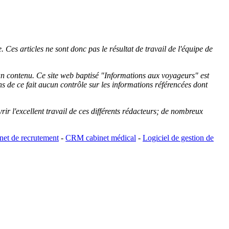
 Ces articles ne sont donc pas le résultat de travail de l'équipe de
cun contenu. Ce site web baptisé "
Informations aux voyageurs
" est
de ce fait aucun contrôle sur les informations référencées dont
rir l'excellent travail de ces différents rédacteurs; de nombreux
et de recrutement
-
CRM cabinet médical
-
Logiciel de gestion de