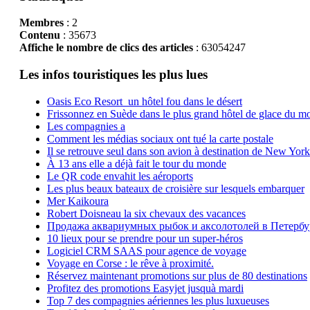
Membres
: 2
Contenu
: 35673
Affiche le nombre de clics des articles
: 63054247
Les infos touristiques les plus lues
Oasis Eco Resort un hôtel fou dans le désert
Frissonnez en Suède dans le plus grand hôtel de glace du m
Les compagnies a
Comment les médias sociaux ont tué la carte postale
Il se retrouve seul dans son avion à destination de New York
À 13 ans elle a déjà fait le tour du monde
Le QR code envahit les aéroports
Les plus beaux bateaux de croisière sur lesquels embarquer
Mer Kaikoura
Robert Doisneau la six chevaux des vacances
Продажа аквариумных рыбок и аксолотолей в Петербу
10 lieux pour se prendre pour un super-héros
Logiciel CRM SAAS pour agence de voyage
Voyage en Corse : le rêve à proximité.
Réservez maintenant promotions sur plus de 80 destinations
Profitez des promotions Easyjet jusquà mardi
Top 7 des compagnies aériennes les plus luxueuses