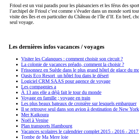
Frioul est un vrai paradis pour les plaisanciers et les férus des sp
l’archipel de Frioul c’est comme s’évader dans un monde sorti tout 
visite des îles et en particulier du Château de l’île d’If. En bref,
seul voyage.
Les dernières infos vacances / voyages
Visiter les Calanques : comment choisir son circuit ?
La colonie de vacances préado, comment la choisir ?
Frissonnez en Suède dans le plus grand hôtel de glace du m
Oasis Eco Resort un hôtel fou dans le désert
Logiciel CRM SAAS pour agence de voyage
Les compagnies a
À 13 ans elle a déjà fait le tour du monde
Voyage en famille ; voyage en train
Les plus beaux bateaux de croisière sur lesquels embarquer
Il se retrouve seul dans son avion à destination de New York
Mer Kaikoura
Noël à Venise
Plan transports Hambourg
Vacances scolaires le calendrier complet 2015 - 2016 - 2017
Tombe de Ma Mere loie