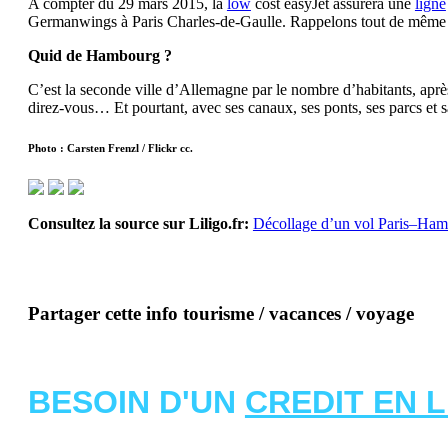
A compter du 29 mars 2015, la
low
cost easyJet assurera une
ligne
Germanwings à Paris Charles-de-Gaulle. Rappelons tout de même qu
Quid de Hambourg ?
C’est la seconde ville d’Allemagne par le nombre d’habitants, après
direz-vous… Et pourtant, avec ses canaux, ses ponts, ses parcs et 
Photo : Carsten Frenzl / Flickr cc.
Consultez la source sur Liligo.fr:
Décollage d’un vol Paris–Ham
Partager cette info tourisme / vacances / voyage
BESOIN D'UN
CREDIT EN 