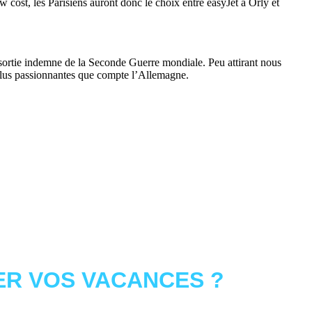
ost, les Parisiens auront donc le choix entre easyJet à Orly et
essortie indemne de la Seconde Guerre mondiale. Peu attirant nous
 plus passionnantes que compte l’Allemagne.
R VOS VACANCES ?