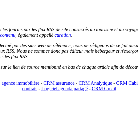
les fournis par les flux RSS de site consacrés au tourisme et au voyage.
contenu
, également appellé
curation
.
 effectué par des sites web de référence; nous ne rédigeons de ce fait au
lux RSS. Nous ne sommes donc pas éditeur mais hébergeur et n'exerçons 
ns les flux RSS.
r sur le lien de source mentionné en bas de chaque article afin de découv
agence immobilière
-
CRM assurance
-
CRM Analytique
-
CRM Cabin
contrats
-
Logiciel agenda partagé
-
CRM Gmail