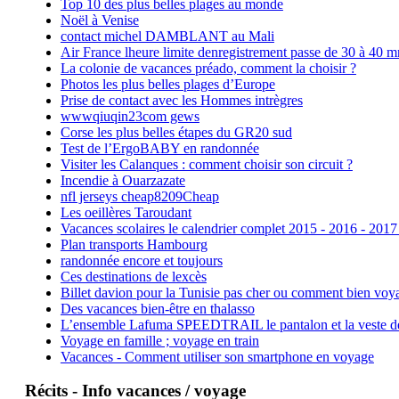
Top 10 des plus belles plages au monde
Noël à Venise
contact michel DAMBLANT au Mali
Air France lheure limite denregistrement passe de 30 à 40 m
La colonie de vacances préado, comment la choisir ?
Photos les plus belles plages d’Europe
Prise de contact avec les Hommes intrègres
wwwqiuqin23com gews
Corse les plus belles étapes du GR20 sud
Test de l’ErgoBABY en randonnée
Visiter les Calanques : comment choisir son circuit ?
Incendie à Ouarzazate
nfl jerseys cheap8209Cheap
Les oeillères Taroudant
Vacances scolaires le calendrier complet 2015 - 2016 - 2017
Plan transports Hambourg
randonnée encore et toujours
Ces destinations de lexcès
Billet davion pour la Tunisie pas cher ou comment bien voya
Des vacances bien-être en thalasso
L’ensemble Lafuma SPEEDTRAIL le pantalon et la veste de tr
Voyage en famille ; voyage en train
Vacances - Comment utiliser son smartphone en voyage
Récits - Info vacances / voyage