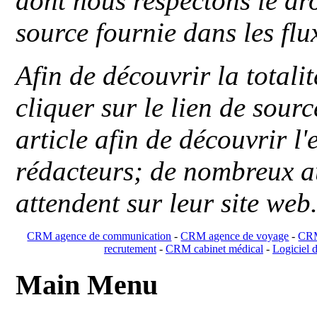
dont nous respectons le dro
source fournie dans les flu
Afin de découvrir la totali
cliquer sur le lien de sou
article afin de découvrir l'
rédacteurs; de nombreux au
attendent sur leur site web
CRM agence de communication
-
CRM agence de voyage
-
CRM
recrutement
-
CRM cabinet médical
-
Logiciel d
Main Menu