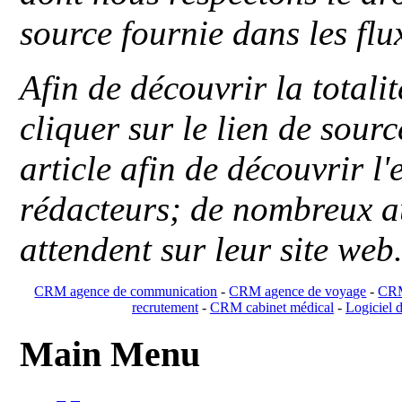
source fournie dans les flu
Afin de découvrir la totali
cliquer sur le lien de sou
article afin de découvrir l'
rédacteurs; de nombreux au
attendent sur leur site web
CRM agence de communication
-
CRM agence de voyage
-
CRM
recrutement
-
CRM cabinet médical
-
Logiciel d
Main Menu