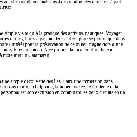
es activités nautiques mais aussi des randonnées terrestres à part
Cristo.
ne simple visite qu’à la pratique des activités nautiques. Voyager
tres termes, il n’y a pas meilleur endroit pour se perdre que dans
ndre l’intérêt pour la préservation de ce milieu fragile doté d’une
 au rythme du bateau. A ce propos, la location d’un bateau
 à moteur et un Catamaran.
qu’à une simple découverte des îles. Faire une immersion dans
r sous marin, la baignade, la bouée tractée, le farniente et la
our personnaliser son excursion en combinant les deux circuits en un