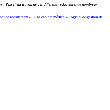
rir l'excellent travail de ces différents rédacteurs; de nombreux
et de recrutement
-
CRM cabinet médical
-
Logiciel de gestion de