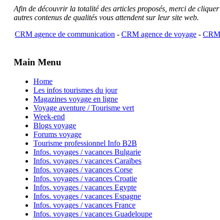
Afin de découvrir la totalité des articles proposés, merci de clique
autres contenus de qualités vous attendent sur leur site web.
CRM agence de communication
-
CRM agence de voyage
-
CRM 
Main Menu
Home
Les infos tourismes du jour
Magazines voyage en ligne
Voyage aventure / Tourisme vert
Week-end
Blogs voyage
Forums voyage
Tourisme professionnel Info B2B
Infos. voyages / vacances Bulgarie
Infos. voyages / vacances Caraïbes
Infos. voyages / vacances Corse
Infos. voyages / vacances Croatie
Infos. voyages / vacances Egypte
Infos. voyages / vacances Espagne
Infos. voyages / vacances France
Infos. voyages / vacances Guadeloupe