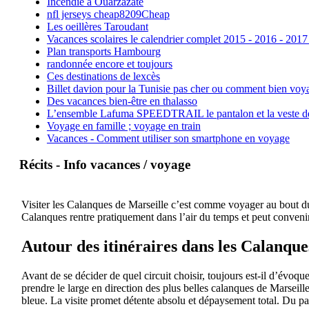
Incendie à Ouarzazate
nfl jerseys cheap8209Cheap
Les oeillères Taroudant
Vacances scolaires le calendrier complet 2015 - 2016 - 2017
Plan transports Hambourg
randonnée encore et toujours
Ces destinations de lexcès
Billet davion pour la Tunisie pas cher ou comment bien voya
Des vacances bien-être en thalasso
L’ensemble Lafuma SPEEDTRAIL le pantalon et la veste de tr
Voyage en famille ; voyage en train
Vacances - Comment utiliser son smartphone en voyage
Récits - Info vacances / voyage
Visiter les Calanques de Marseille c’est comme voyager au bout du 
Calanques rentre pratiquement dans l’air du temps et peut convenir
Autour des itinéraires dans les Calanque
Avant de se décider de quel circuit choisir, toujours est-il d’évoqu
prendre le large en direction des plus belles calanques de Marseil
bleue. La visite promet détente absolu et dépaysement total. Du pa