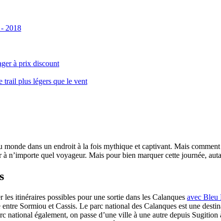
 - 2018
ger à prix discount
ail plus légers que le vent
monde dans un endroit à la fois mythique et captivant. Mais comment se 
 à n’importe quel voyageur. Mais pour bien marquer cette journée, autant
s
er les itinéraires possibles pour une sortie dans les Calanques
avec Bleu
le entre Sormiou et Cassis. Le parc national des Calanques est une dest
rc national également, on passe d’une ville à une autre depuis Sugition 