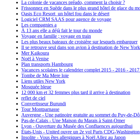
La colonie de vacances préado, comment la choisir ?
Frissonnez en Suède dans le plus grand hôtel de glace du m
Oasis Eco Resort un hôtel fou dans le désert
Logiciel CRM SAAS pour agence de voyage
Les compagnies a
À 13 ans elle a déjà fait le tour du monde
Voyage en famille ; voyage en train
Les plus beaux bateaux de croisière sur lesquels embarquer
Il se retrouve seul dans son avion à destination de New York
Mer Kaikoura
Noël à Venise
Plan transports Hambourg
Vacances scolaires le calendrier complet 2015 - 2016 - 2017
Tombe de Ma Mere loie
Liens utiles New York
Mosquée bleue
12 000 km et 32 femmes plus tard il arrive à destination
reflet de ciel
Convertisseur Burundi
Tour Montparnasse
Auvergne - Une patinoire gratuite au sommet du Puy-de-D
Pas-de-Calais - Une Maison du Marais à Saint-Omer
Lyon - Ouverture du Musée des Confluences aujourdhui
États-Unis - United ouvre un 2e vol Paris CDG-Washington
Insolite - Vous êtes allergiques à Noël Allez au Japon