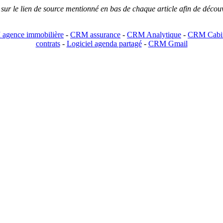
r sur le lien de source mentionné en bas de chaque article afin de découv
agence immobilière
-
CRM assurance
-
CRM Analytique
-
CRM Cabin
contrats
-
Logiciel agenda partagé
-
CRM Gmail