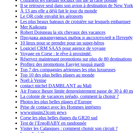
Comment les médias sociaux ont tué la carte postale
Il se retrouve seul dans son avion à destination de New York
À 13 ans elle a déjà fait le tour du monde
Le QR code envahit les aéroports
Les plus beaux bateaux de croisière sur lesquels embarquer
Mer Kaikoura
Robert Doisneau la six chevaux des vacances
Продажа аквариумных рыбок и аксолотолей в Петербу
10 lieux pour se prendre pour un super-héros
Logiciel CRM SAAS pour agence de voyage
Voyage en Corse : le rêve à proximité.
Réservez maintenant promotions sur plus de 80 destinations
Profitez des promotions Easyjet jusquà mardi
Top 7 des compagnies aériennes les plus luxueuses
Top 10 des plus belles plages au monde
Noël à Venise
contact michel DAMBLANT au Mali
Air France lheure limite denregistrement passe de 30 à 40 m
La colonie de vacances préado, comment la choisir ?
Photos les plus belles plages d’Europe
Prise de contact avec les Hommes intrègres
wwwqiuqin23com gews
Corse les plus belles étapes du GR20 sud
Test de l’ErgoBABY en randonnée
Visiter les Calanques : comment choisir son circuit ?