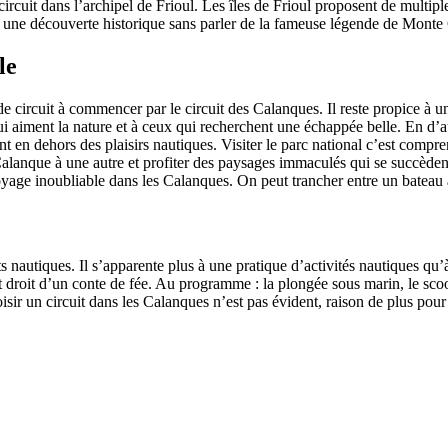
circuit dans l’archipel de Frioul. Les îles de Frioul proposent de multipl
 à une découverte historique sans parler de la fameuse légende de Monte 
le
de circuit à commencer par le circuit des Calanques. Il reste propice à u
 aiment la nature et à ceux qui recherchent une échappée belle. En d’au
nt en dehors des plaisirs nautiques. Visiter le parc national c’est compre
lanque à une autre et profiter des paysages immaculés qui se succèdent
yage inoubliable dans les Calanques. On peut trancher entre un bateau
orts nautiques. Il s’apparente plus à une pratique d’activités nautiques 
droit d’un conte de fée. Au programme : la plongée sous marin, le scoote
 choisir un circuit dans les Calanques n’est pas évident, raison de plus p