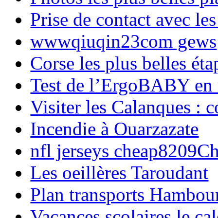
Prise de contact avec l
wwwqiuqin23com gews
Corse les plus belles é
Test de l’ErgoBABY en
Visiter les Calanques : 
Incendie à Ouarzazate
nfl jerseys cheap8209C
Les oeillères Taroudant
Plan transports Hambou
Vacances scolaires le ca