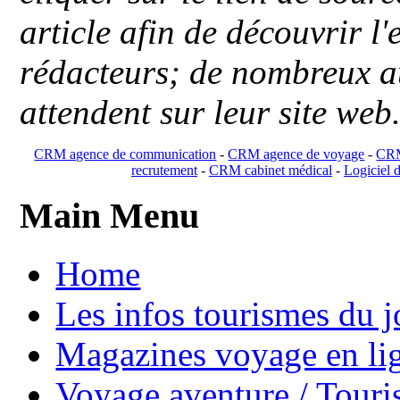
article afin de découvrir l'
rédacteurs; de nombreux au
attendent sur leur site web
CRM agence de communication
-
CRM agence de voyage
-
CRM
recrutement
-
CRM cabinet médical
-
Logiciel d
Main Menu
Home
Les infos tourismes du j
Magazines voyage en li
Voyage aventure / Touri