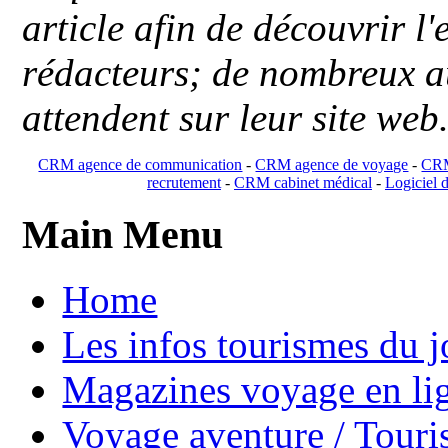
article afin de découvrir l'
rédacteurs; de nombreux au
attendent sur leur site web
CRM agence de communication
-
CRM agence de voyage
-
CRM
recrutement
-
CRM cabinet médical
-
Logiciel d
Main Menu
Home
Les infos tourismes du j
Magazines voyage en li
Voyage aventure / Touri