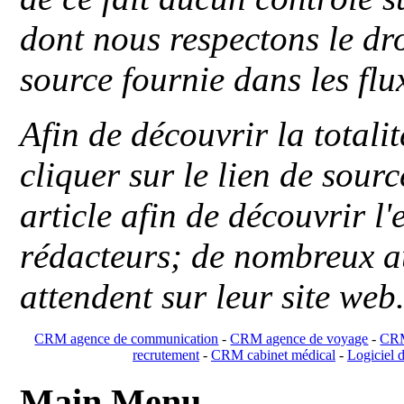
dont nous respectons le dro
source fournie dans les flu
Afin de découvrir la totali
cliquer sur le lien de sou
article afin de découvrir l'
rédacteurs; de nombreux au
attendent sur leur site web
CRM agence de communication
-
CRM agence de voyage
-
CRM
recrutement
-
CRM cabinet médical
-
Logiciel d
Main Menu