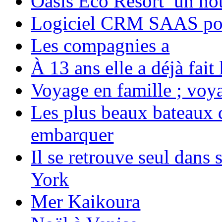
Oasis Eco Resort un hôte
Logiciel CRM SAAS pou
Les compagnies a
À 13 ans elle a déjà fai
Voyage en famille ; voya
Les plus beaux bateaux d
embarquer
Il se retrouve seul dans
York
Mer Kaikoura