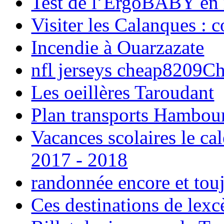
Test de l’ErgoBABY en
Visiter les Calanques : 
Incendie à Ouarzazate
nfl jerseys cheap8209C
Les oeillères Taroudant
Plan transports Hambou
Vacances scolaires le ca
2017 - 2018
randonnée encore et tou
Ces destinations de lexc