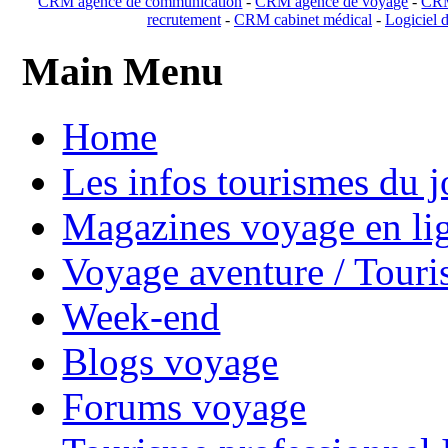
CRM agence de communication
-
CRM agence de voyage
-
CRM
recrutement
-
CRM cabinet médical
-
Logiciel d
Main Menu
Home
Les infos tourismes du j
Magazines voyage en li
Voyage aventure / Touri
Week-end
Blogs voyage
Forums voyage