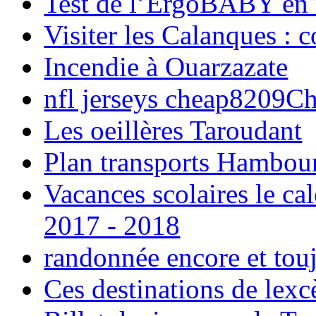
Test de l’ErgoBABY en
Visiter les Calanques : 
Incendie à Ouarzazate
nfl jerseys cheap8209C
Les oeillères Taroudant
Plan transports Hambou
Vacances scolaires le ca
2017 - 2018
randonnée encore et tou
Ces destinations de lexc