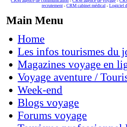
CRM agence de communication
-
CRM agence de voyage
-
CRM
recrutement
-
CRM cabinet médical
-
Logiciel d
Main Menu
Home
Les infos tourismes du j
Magazines voyage en li
Voyage aventure / Touri
Week-end
Blogs voyage
Forums voyage