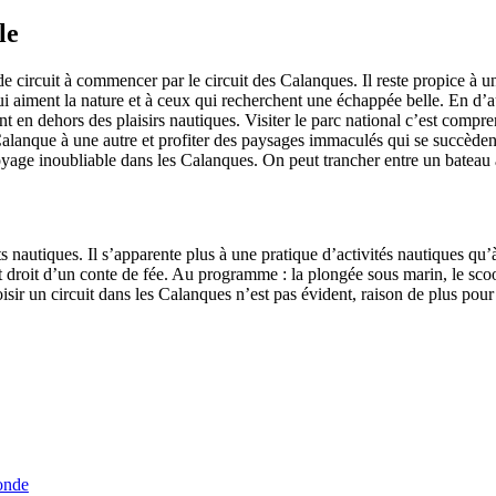
le
de circuit à commencer par le circuit des Calanques. Il reste propice à u
 aiment la nature et à ceux qui recherchent une échappée belle. En d’au
nt en dehors des plaisirs nautiques. Visiter le parc national c’est compre
lanque à une autre et profiter des paysages immaculés qui se succèdent
yage inoubliable dans les Calanques. On peut trancher entre un bateau
orts nautiques. Il s’apparente plus à une pratique d’activités nautiques 
droit d’un conte de fée. Au programme : la plongée sous marin, le scoote
 choisir un circuit dans les Calanques n’est pas évident, raison de plus p
onde