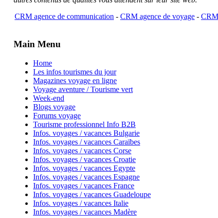
CRM agence de communication
-
CRM agence de voyage
-
CRM 
Main Menu
Home
Les infos tourismes du jour
Magazines voyage en ligne
Voyage aventure / Tourisme vert
Week-end
Blogs voyage
Forums voyage
Tourisme professionnel Info B2B
Infos. voyages / vacances Bulgarie
Infos. voyages / vacances Caraïbes
Infos. voyages / vacances Corse
Infos. voyages / vacances Croatie
Infos. voyages / vacances Egypte
Infos. voyages / vacances Espagne
Infos. voyages / vacances France
Infos. voyages / vacances Guadeloupe
Infos. voyages / vacances Italie
Infos. voyages / vacances Madère