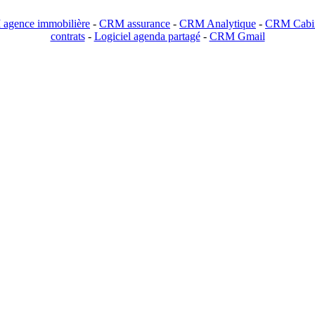
agence immobilière
-
CRM assurance
-
CRM Analytique
-
CRM Cabin
contrats
-
Logiciel agenda partagé
-
CRM Gmail