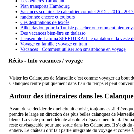
Les oeillères Taroudant
Plan transports Hambourg
Vacances scolaires le calendrier complet 2015 - 2016 - 2017
randonnée encore et toujours
Ces destinations de lexcès
Billet davion pour la Tunisie pas cher ou comment bien voya
Des vacances bien-être en thalasso
L’ensemble Lafuma SPEEDTRAIL le pantalon et la veste de tr
Voyage en famille ; voyage en train
Vacances - Comment utiliser son smartphone en voyage
Récits - Info vacances / voyage
Visiter les Calanques de Marseille c’est comme voyager au bout du 
Calanques rentre pratiquement dans l’air du temps et peut convenir
Autour des itinéraires dans les Calanque
Avant de se décider de quel circuit choisir, toujours est-il d’évoqu
prendre le large en direction des plus belles calanques de Marseil
bleue. La visite promet détente absolu et dépaysement total. Du pa
reste envisageable pour une sortie dans les Calanques. Il s’agit du 
entière. Le château d’if fait partie intégrante du voyage et convie