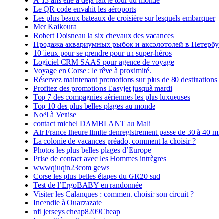
À 13 ans elle a déjà fait le tour du monde
Le QR code envahit les aéroports
Les plus beaux bateaux de croisière sur lesquels embarquer
Mer Kaikoura
Robert Doisneau la six chevaux des vacances
Продажа аквариумных рыбок и аксолотолей в Петербу
10 lieux pour se prendre pour un super-héros
Logiciel CRM SAAS pour agence de voyage
Voyage en Corse : le rêve à proximité.
Réservez maintenant promotions sur plus de 80 destinations
Profitez des promotions Easyjet jusquà mardi
Top 7 des compagnies aériennes les plus luxueuses
Top 10 des plus belles plages au monde
Noël à Venise
contact michel DAMBLANT au Mali
Air France lheure limite denregistrement passe de 30 à 40 m
La colonie de vacances préado, comment la choisir ?
Photos les plus belles plages d’Europe
Prise de contact avec les Hommes intrègres
wwwqiuqin23com gews
Corse les plus belles étapes du GR20 sud
Test de l’ErgoBABY en randonnée
Visiter les Calanques : comment choisir son circuit ?
Incendie à Ouarzazate
nfl jerseys cheap8209Cheap