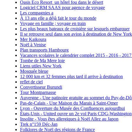
Oasis Eco Resort un hôtel fou dans le désert
Logiciel CRM SAAS pour agence de voyage
Les compagnies a
À 13 ans elle a déjà fait le tour du monde
Voyage en famille ; voyage en train
Les plus beaux bateaux de croisière sur lesquels embarquer
Il se retrouve seul dans son avion à destination de New York
Mer Kaikoura
Noël à Venise
Plan transports Hambourg
Vacances scolaires le calendrier complet 2015 - 2016 - 2017
Tombe de Ma Mere loie
Liens utiles New York
Mosquée bleue
12 000 km et 32 femmes plus tard il arrive à destination
reflet de ciel
Convertisseur Burundi
Tour Montparnasse
Auvergne - Une patinoire gratuite au sommet du Puy-de-D
Pas-de-Calais - Une Maison du Marais à Saint-Omer
Lyon - Ouverture du Musée des Confluences aujourdhui
États-Unis - United ouvre un 2e vol Paris CDG-Washington
Insolite - Vous êtes allergiques à Noël Allez au Japon
Trek n°159 Déc-Jan
Folklores de Noël des régions de France