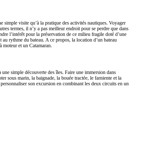
ne simple visite qu’à la pratique des activités nautiques. Voyager
tres termes, il n’y a pas meilleur endroit pour se perdre que dans
ndre l’intérêt pour la préservation de ce milieu fragile doté d’une
 au rythme du bateau. A ce propos, la location d’un bateau
 à moteur et un Catamaran.
qu’à une simple découverte des îles. Faire une immersion dans
r sous marin, la baignade, la bouée tractée, le farniente et la
our personnaliser son excursion en combinant les deux circuits en un