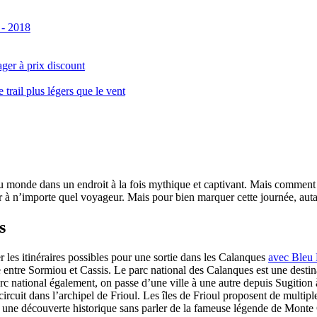
 - 2018
ger à prix discount
ail plus légers que le vent
monde dans un endroit à la fois mythique et captivant. Mais comment se 
 à n’importe quel voyageur. Mais pour bien marquer cette journée, autant
s
er les itinéraires possibles pour une sortie dans les Calanques
avec Bleu
le entre Sormiou et Cassis. Le parc national des Calanques est une dest
rc national également, on passe d’une ville à une autre depuis Sugition 
circuit dans l’archipel de Frioul. Les îles de Frioul proposent de multipl
 à une découverte historique sans parler de la fameuse légende de Monte 