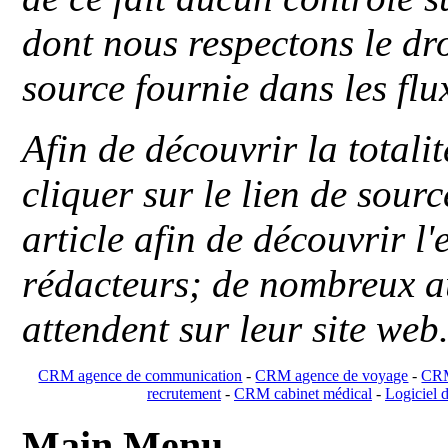
dont nous respectons le dro
source fournie dans les flu
Afin de découvrir la totali
cliquer sur le lien de sou
article afin de découvrir l'
rédacteurs; de nombreux au
attendent sur leur site web
CRM agence de communication
-
CRM agence de voyage
-
CRM
recrutement
-
CRM cabinet médical
-
Logiciel d
Main Menu