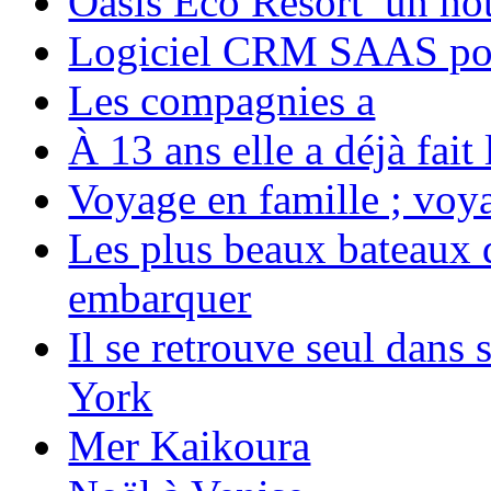
Oasis Eco Resort un hôte
Logiciel CRM SAAS pou
Les compagnies a
À 13 ans elle a déjà fai
Voyage en famille ; voya
Les plus beaux bateaux d
embarquer
Il se retrouve seul dans
York
Mer Kaikoura