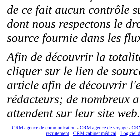
de ce fait aucun contrôle s
dont nous respectons le dro
source fournie dans les flu
Afin de découvrir la totali
cliquer sur le lien de sou
article afin de découvrir l'
rédacteurs; de nombreux au
attendent sur leur site web
CRM agence de communication
-
CRM agence de voyage
-
CRM
recrutement
-
CRM cabinet médical
-
Logiciel d