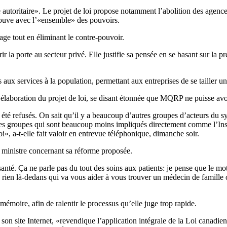
 autoritaire». Le projet de loi propose notamment l’abolition des agence
trouve avec l’«ensemble» des pouvoirs.
ntage tout en éliminant le contre-pouvoir.
 porte au secteur privé. Elle justifie sa pensée en se basant sur la préc
aux services à la population, permettant aux entreprises de se tailler un
laboration du projet de loi, se disant étonnée que MQRP ne puisse avo
été refusés. On sait qu’il y a beaucoup d’autres groupes d’acteurs du sy
a des groupes qui sont beaucoup moins impliqués directement comme l’Ins
», a-t-elle fait valoir en entrevue téléphonique, dimanche soir.
 ministre concernant sa réforme proposée.
té. Ça ne parle pas du tout des soins aux patients: je pense que le mot « 
 a rien là-dedans qui va vous aider à vous trouver un médecin de famille
mémoire, afin de ralentir le processus qu’elle juge trop rapide.
site Internet, «revendique l’application intégrale de la Loi canadienne 