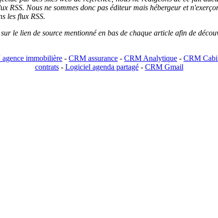
lux RSS. Nous ne sommes donc pas éditeur mais hébergeur et n'exerçons 
ns les flux RSS.
r sur le lien de source mentionné en bas de chaque article afin de découv
agence immobilière
-
CRM assurance
-
CRM Analytique
-
CRM Cabin
contrats
-
Logiciel agenda partagé
-
CRM Gmail