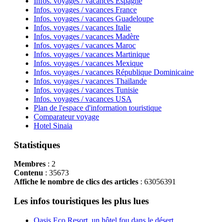
Infos. voyages / vacances Espagne
Infos. voyages / vacances France
Infos. voyages / vacances Guadeloupe
Infos. voyages / vacances Italie
Infos. voyages / vacances Madère
Infos. voyages / vacances Maroc
Infos. voyages / vacances Martinique
Infos. voyages / vacances Mexique
Infos. voyages / vacances République Dominicaine
Infos. voyages / vacances Thaïlande
Infos. voyages / vacances Tunisie
Infos. voyages / vacances USA
Plan de l'espace d'information touristique
Comparateur voyage
Hotel Sinaia
Statistiques
Membres
: 2
Contenu
: 35673
Affiche le nombre de clics des articles
: 63056391
Les infos touristiques les plus lues
Oasis Eco Resort un hôtel fou dans le désert