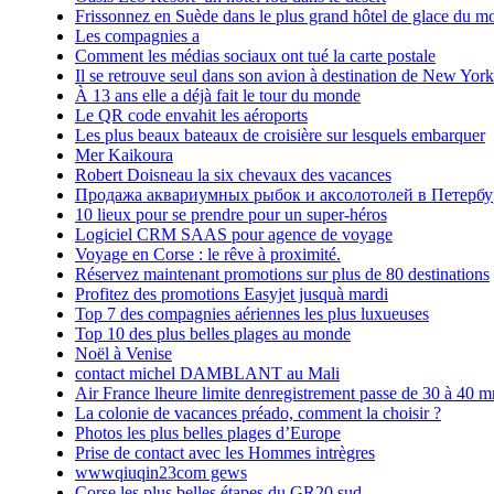
Frissonnez en Suède dans le plus grand hôtel de glace du m
Les compagnies a
Comment les médias sociaux ont tué la carte postale
Il se retrouve seul dans son avion à destination de New York
À 13 ans elle a déjà fait le tour du monde
Le QR code envahit les aéroports
Les plus beaux bateaux de croisière sur lesquels embarquer
Mer Kaikoura
Robert Doisneau la six chevaux des vacances
Продажа аквариумных рыбок и аксолотолей в Петербу
10 lieux pour se prendre pour un super-héros
Logiciel CRM SAAS pour agence de voyage
Voyage en Corse : le rêve à proximité.
Réservez maintenant promotions sur plus de 80 destinations
Profitez des promotions Easyjet jusquà mardi
Top 7 des compagnies aériennes les plus luxueuses
Top 10 des plus belles plages au monde
Noël à Venise
contact michel DAMBLANT au Mali
Air France lheure limite denregistrement passe de 30 à 40 m
La colonie de vacances préado, comment la choisir ?
Photos les plus belles plages d’Europe
Prise de contact avec les Hommes intrègres
wwwqiuqin23com gews
Corse les plus belles étapes du GR20 sud