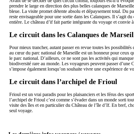
Avant de se décider de quel circuit choisir, toujours est-il d’évoqu
prendre le large en direction des plus belles calanques de Marseil
bleue. La visite promet détente absolu et dépaysement total. Du pa
reste envisageable pour une sortie dans les Calanques. Il s’agit du 
entière. Le château d’if fait partie intégrante du voyage et convie
Le circuit dans les Calanques de Marseil
Pour mieux trancher, autant passer en revue toutes les possibilités 
au cœur du parc national de Marseille est un honneur pour ceux qui
le parc national. D’ailleurs, ce ne sont pas les activités qui manque
biodiversité rare au monde. Les voyageurs peuvent passer d’une Ca
s’impose également lorsqu’on souhaite vivre une expérience de vo
Le circuit dans l’archipel de Frioul
Frioul est un vrai paradis pour les plaisanciers et les férus des sp
l’archipel de Frioul c’est comme s’évader dans un monde sorti tout 
visite des îles et en particulier du Château de l’île d’If. En bref,
seul voyage.