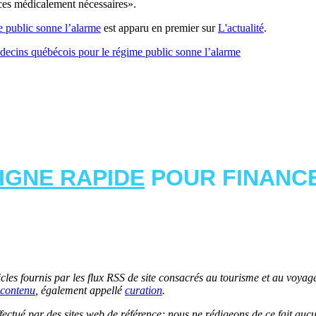
vices médicalement nécessaires».
 public sonne l’alarme
est apparu en premier sur
L'actualité
.
decins québécois pour le régime public sonne l’alarme
LIGNE RAPIDE
POUR FINANCE
les fournis par les flux RSS de site consacrés au tourisme et au voyage.
contenu
, également appellé
curation
.
 effectué par des sites web de référence; nous ne rédigeons de ce fait au