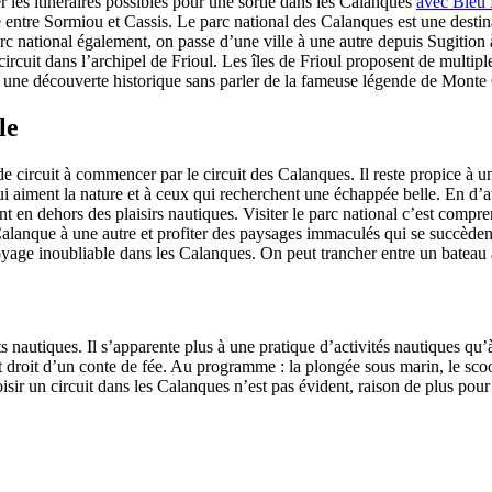
er les itinéraires possibles pour une sortie dans les Calanques
avec Bleu
le entre Sormiou et Cassis. Le parc national des Calanques est une dest
rc national également, on passe d’une ville à une autre depuis Sugition 
circuit dans l’archipel de Frioul. Les îles de Frioul proposent de multipl
 à une découverte historique sans parler de la fameuse légende de Monte 
le
de circuit à commencer par le circuit des Calanques. Il reste propice à u
 aiment la nature et à ceux qui recherchent une échappée belle. En d’au
nt en dehors des plaisirs nautiques. Visiter le parc national c’est compre
lanque à une autre et profiter des paysages immaculés qui se succèdent
yage inoubliable dans les Calanques. On peut trancher entre un bateau
orts nautiques. Il s’apparente plus à une pratique d’activités nautiques 
droit d’un conte de fée. Au programme : la plongée sous marin, le scoote
 choisir un circuit dans les Calanques n’est pas évident, raison de plus p