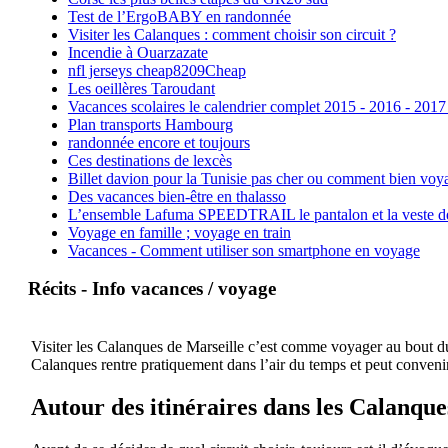
Test de l’ErgoBABY en randonnée
Visiter les Calanques : comment choisir son circuit ?
Incendie à Ouarzazate
nfl jerseys cheap8209Cheap
Les oeillères Taroudant
Vacances scolaires le calendrier complet 2015 - 2016 - 2017
Plan transports Hambourg
randonnée encore et toujours
Ces destinations de lexcès
Billet davion pour la Tunisie pas cher ou comment bien voya
Des vacances bien-être en thalasso
L’ensemble Lafuma SPEEDTRAIL le pantalon et la veste de tr
Voyage en famille ; voyage en train
Vacances - Comment utiliser son smartphone en voyage
Récits - Info vacances / voyage
Visiter les Calanques de Marseille c’est comme voyager au bout du 
Calanques rentre pratiquement dans l’air du temps et peut convenir
Autour des itinéraires dans les Calanque