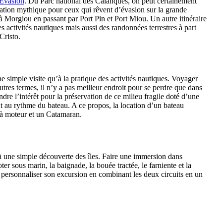
 Evasion
. Du Parc national des Calanques, on peut certainement
ination mythique pour ceux qui rêvent d’évasion sur la grande
à Morgiou en passant par Port Pin et Port Miou. Un autre itinéraire
es activités nautiques mais aussi des randonnées terrestres à part
Cristo.
ne simple visite qu’à la pratique des activités nautiques. Voyager
tres termes, il n’y a pas meilleur endroit pour se perdre que dans
ndre l’intérêt pour la préservation de ce milieu fragile doté d’une
 au rythme du bateau. A ce propos, la location d’un bateau
 à moteur et un Catamaran.
qu’à une simple découverte des îles. Faire une immersion dans
r sous marin, la baignade, la bouée tractée, le farniente et la
our personnaliser son excursion en combinant les deux circuits en un