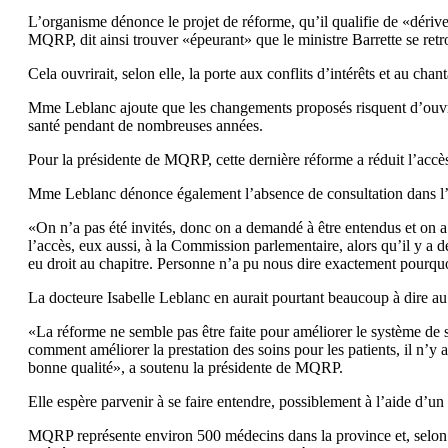
L’organisme dénonce le projet de réforme, qu’il qualifie de «dérive
MQRP, dit ainsi trouver «épeurant» que le ministre Barrette se re
Cela ouvrirait, selon elle, la porte aux conflits d’intérêts et au cha
Mme Leblanc ajoute que les changements proposés risquent d’ouvrir la
santé pendant de nombreuses années.
Pour la présidente de MQRP, cette dernière réforme a réduit l’accès 
Mme Leblanc dénonce également l’absence de consultation dans l’é
«On n’a pas été invités, donc on a demandé à être entendus et on a 
l’accès, eux aussi, à la Commission parlementaire, alors qu’il y 
eu droit au chapitre. Personne n’a pu nous dire exactement pourquoi
La docteure Isabelle Leblanc en aurait pourtant beaucoup à dire au
«La réforme ne semble pas être faite pour améliorer le système de san
comment améliorer la prestation des soins pour les patients, il n’y
bonne qualité», a soutenu la présidente de MQRP.
Elle espère parvenir à se faire entendre, possiblement à l’aide d’un 
MQRP représente environ 500 médecins dans la province et, selon son 