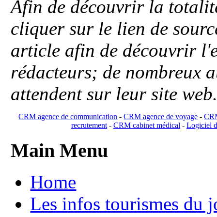
Afin de découvrir la totali
cliquer sur le lien de sou
article afin de découvrir l'
rédacteurs; de nombreux au
attendent sur leur site web
CRM agence de communication
-
CRM agence de voyage
-
CRM
recrutement
-
CRM cabinet médical
-
Logiciel d
Main Menu
Home
Les infos tourismes du j