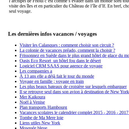
l’archipel de Frioul c’est comme s’évader dans un monde sorti tout 
visite des îles et en particulier du Château de l’île d’If. En bref,
seul voyage.
Les dernières infos vacances / voyages
Visiter les Calanques : comment choisir son circuit ?
La colonie de vacances préado, comment la choisir ?
Frissonnez en Suède dans le plus grand hôtel de glace du m
Oasis Eco Resort un hôtel fou dans le désert
Logiciel CRM SAAS pour agence de voyage
Les compagnies a
À 13 ans elle a déjà fait le tour du monde
Voyage en famille ; voyage en train
Les plus beaux bateaux de croisière sur lesquels embarquer
Il se retrouve seul dans son avion à destination de New York
Mer Kaikoura
Noël à Venise
Plan transports Hambourg
Vacances scolaires le calendrier complet 2015 - 2016 - 2017
Tombe de Ma Mere loie
Liens utiles New York
Mosquée bleue