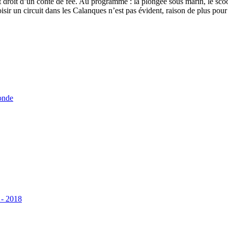
droit d’un conte de fée. Au programme : la plongée sous marin, le scoote
 choisir un circuit dans les Calanques n’est pas évident, raison de plus p
onde
 - 2018