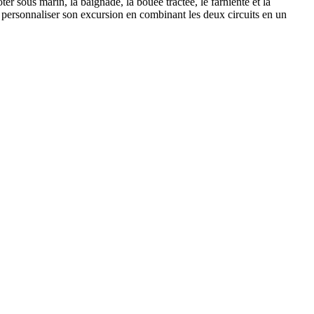
r sous marin, la baignade, la bouée tractée, le farniente et la
our personnaliser son excursion en combinant les deux circuits en un