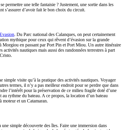
permettre une telle fantaisie ? Justement, une sortie dans les
 s’assurer d’avoir fait le bon choix du circuit.
 Evasion
. Du Parc national des Calanques, on peut certainement
ination mythique pour ceux qui rêvent d’évasion sur la grande
à Morgiou en passant par Port Pin et Port Miou. Un autre itinéraire
es activités nautiques mais aussi des randonnées terrestres à part
Cristo.
ne simple visite qu’à la pratique des activités nautiques. Voyager
tres termes, il n’y a pas meilleur endroit pour se perdre que dans
ndre l’intérêt pour la préservation de ce milieu fragile doté d’une
 au rythme du bateau. A ce propos, la location d’un bateau
 à moteur et un Catamaran.
qu’à une simple découverte des îles. Faire une immersion dans