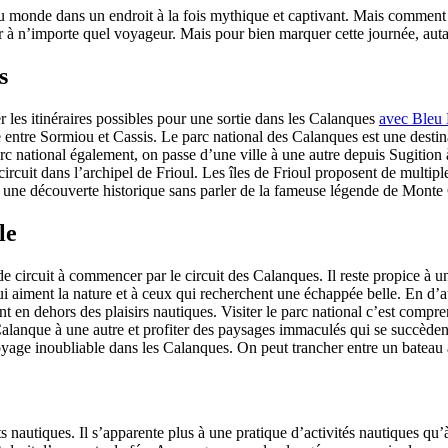
monde dans un endroit à la fois mythique et captivant. Mais comment se 
 à n’importe quel voyageur. Mais pour bien marquer cette journée, autant
s
er les itinéraires possibles pour une sortie dans les Calanques
avec Bleu
le entre Sormiou et Cassis. Le parc national des Calanques est une dest
rc national également, on passe d’une ville à une autre depuis Sugition 
circuit dans l’archipel de Frioul. Les îles de Frioul proposent de multipl
 à une découverte historique sans parler de la fameuse légende de Monte 
le
de circuit à commencer par le circuit des Calanques. Il reste propice à u
 aiment la nature et à ceux qui recherchent une échappée belle. En d’au
nt en dehors des plaisirs nautiques. Visiter le parc national c’est compre
lanque à une autre et profiter des paysages immaculés qui se succèdent
yage inoubliable dans les Calanques. On peut trancher entre un bateau
orts nautiques. Il s’apparente plus à une pratique d’activités nautiques 