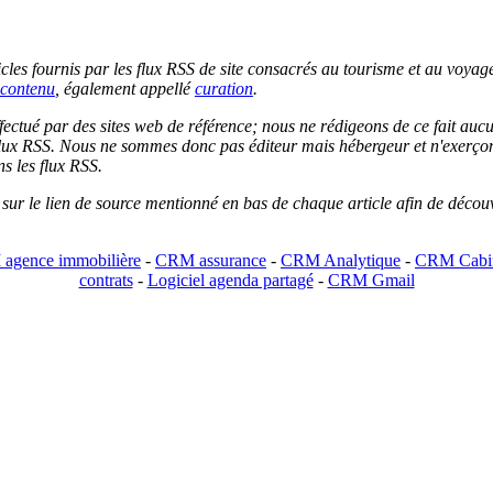
les fournis par les flux RSS de site consacrés au tourisme et au voyage.
contenu
, également appellé
curation
.
 effectué par des sites web de référence; nous ne rédigeons de ce fait au
lux RSS. Nous ne sommes donc pas éditeur mais hébergeur et n'exerçons 
ns les flux RSS.
r sur le lien de source mentionné en bas de chaque article afin de découv
agence immobilière
-
CRM assurance
-
CRM Analytique
-
CRM Cabin
contrats
-
Logiciel agenda partagé
-
CRM Gmail