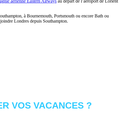
agnie aérienne Eastern Airways
au départ de l’aéroport de Lorient
dre à Southampton, à Bournemouth, Portsmouth ou encore Bath ou
 rejoindre Londres depuis Southampton.
R VOS VACANCES ?