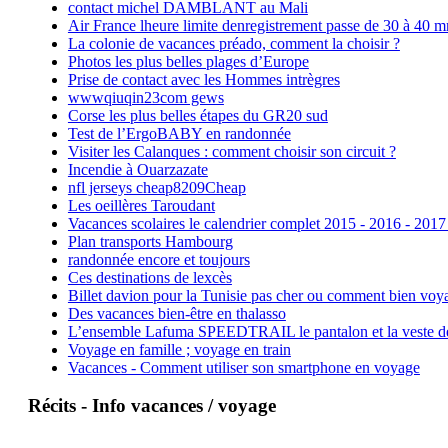
contact michel DAMBLANT au Mali
Air France lheure limite denregistrement passe de 30 à 40 m
La colonie de vacances préado, comment la choisir ?
Photos les plus belles plages d’Europe
Prise de contact avec les Hommes intrègres
wwwqiuqin23com gews
Corse les plus belles étapes du GR20 sud
Test de l’ErgoBABY en randonnée
Visiter les Calanques : comment choisir son circuit ?
Incendie à Ouarzazate
nfl jerseys cheap8209Cheap
Les oeillères Taroudant
Vacances scolaires le calendrier complet 2015 - 2016 - 2017
Plan transports Hambourg
randonnée encore et toujours
Ces destinations de lexcès
Billet davion pour la Tunisie pas cher ou comment bien voya
Des vacances bien-être en thalasso
L’ensemble Lafuma SPEEDTRAIL le pantalon et la veste de tr
Voyage en famille ; voyage en train
Vacances - Comment utiliser son smartphone en voyage
Récits - Info vacances / voyage