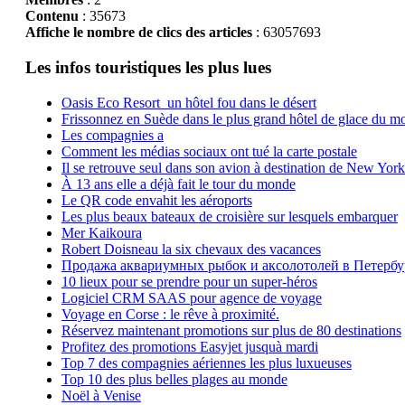
Contenu
: 35673
Affiche le nombre de clics des articles
: 63057693
Les infos touristiques les plus lues
Oasis Eco Resort un hôtel fou dans le désert
Frissonnez en Suède dans le plus grand hôtel de glace du m
Les compagnies a
Comment les médias sociaux ont tué la carte postale
Il se retrouve seul dans son avion à destination de New York
À 13 ans elle a déjà fait le tour du monde
Le QR code envahit les aéroports
Les plus beaux bateaux de croisière sur lesquels embarquer
Mer Kaikoura
Robert Doisneau la six chevaux des vacances
Продажа аквариумных рыбок и аксолотолей в Петербу
10 lieux pour se prendre pour un super-héros
Logiciel CRM SAAS pour agence de voyage
Voyage en Corse : le rêve à proximité.
Réservez maintenant promotions sur plus de 80 destinations
Profitez des promotions Easyjet jusquà mardi
Top 7 des compagnies aériennes les plus luxueuses
Top 10 des plus belles plages au monde
Noël à Venise