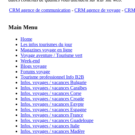
CRM agence de communication
-
CRM agence de voyage
-
CRM 
Main Menu
Home
Les infos tourismes du jour
Magazines voyage en ligne
Voyage aventure / Tourisme vert
Week-end
Blogs voyage
Forums voyage
Tourisme professionnel Info B2B
Infos. voyages / vacances Bulgarie
Infos. voyages / vacances Caraïbes
Infos. voyages / vacances Corse
Infos. voyages / vacances Croatie
Infos. voyages / vacances Egypte
Infos. voyages / vacances Espagne
Infos. voyages / vacances France
Infos. voyages / vacances Guadeloupe
Infos. voyages / vacances Italie
Infos. voyages / vacances Madère