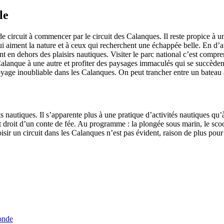
le
de circuit à commencer par le circuit des Calanques. Il reste propice à u
 aiment la nature et à ceux qui recherchent une échappée belle. En d’au
nt en dehors des plaisirs nautiques. Visiter le parc national c’est compre
lanque à une autre et profiter des paysages immaculés qui se succèdent
yage inoubliable dans les Calanques. On peut trancher entre un bateau
orts nautiques. Il s’apparente plus à une pratique d’activités nautiques 
droit d’un conte de fée. Au programme : la plongée sous marin, le scoote
 choisir un circuit dans les Calanques n’est pas évident, raison de plus p
onde