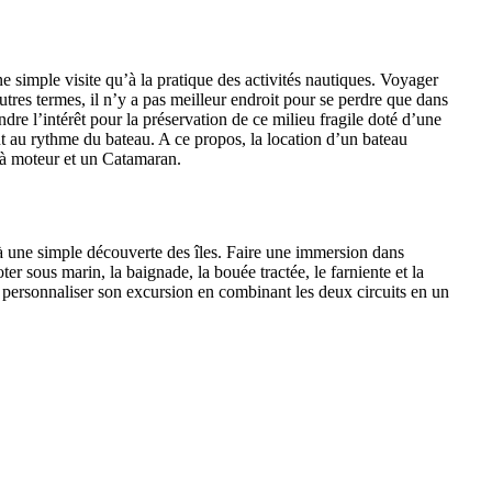
ne simple visite qu’à la pratique des activités nautiques. Voyager
tres termes, il n’y a pas meilleur endroit pour se perdre que dans
ndre l’intérêt pour la préservation de ce milieu fragile doté d’une
 au rythme du bateau. A ce propos, la location d’un bateau
 à moteur et un Catamaran.
qu’à une simple découverte des îles. Faire une immersion dans
r sous marin, la baignade, la bouée tractée, le farniente et la
our personnaliser son excursion en combinant les deux circuits en un