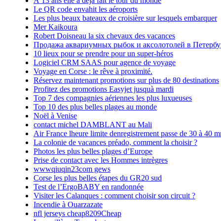
À 13 ans elle a déjà fait le tour du monde
Le QR code envahit les aéroports
Les plus beaux bateaux de croisière sur lesquels embarquer
Mer Kaikoura
Robert Doisneau la six chevaux des vacances
Продажа аквариумных рыбок и аксолотолей в Петербу
10 lieux pour se prendre pour un super-héros
Logiciel CRM SAAS pour agence de voyage
Voyage en Corse : le rêve à proximité.
Réservez maintenant promotions sur plus de 80 destinations
Profitez des promotions Easyjet jusquà mardi
Top 7 des compagnies aériennes les plus luxueuses
Top 10 des plus belles plages au monde
Noël à Venise
contact michel DAMBLANT au Mali
Air France lheure limite denregistrement passe de 30 à 40 m
La colonie de vacances préado, comment la choisir ?
Photos les plus belles plages d’Europe
Prise de contact avec les Hommes intrègres
wwwqiuqin23com gews
Corse les plus belles étapes du GR20 sud
Test de l’ErgoBABY en randonnée
Visiter les Calanques : comment choisir son circuit ?
Incendie à Ouarzazate
nfl jerseys cheap8209Cheap