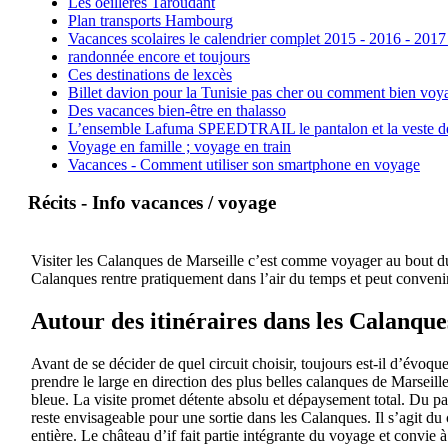
Les oeillères Taroudant
Plan transports Hambourg
Vacances scolaires le calendrier complet 2015 - 2016 - 2017
randonnée encore et toujours
Ces destinations de lexcès
Billet davion pour la Tunisie pas cher ou comment bien voya
Des vacances bien-être en thalasso
L’ensemble Lafuma SPEEDTRAIL le pantalon et la veste de tr
Voyage en famille ; voyage en train
Vacances - Comment utiliser son smartphone en voyage
Récits - Info vacances / voyage
Visiter les Calanques de Marseille c’est comme voyager au bout du 
Calanques rentre pratiquement dans l’air du temps et peut convenir
Autour des itinéraires dans les Calanque
Avant de se décider de quel circuit choisir, toujours est-il d’évoqu
prendre le large en direction des plus belles calanques de Marseil
bleue. La visite promet détente absolu et dépaysement total. Du pa
reste envisageable pour une sortie dans les Calanques. Il s’agit du 
entière. Le château d’if fait partie intégrante du voyage et convie