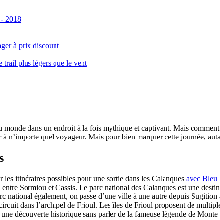
 - 2018
ger à prix discount
ail plus légers que le vent
monde dans un endroit à la fois mythique et captivant. Mais comment se 
 à n’importe quel voyageur. Mais pour bien marquer cette journée, autant
s
er les itinéraires possibles pour une sortie dans les Calanques
avec Bleu
le entre Sormiou et Cassis. Le parc national des Calanques est une dest
rc national également, on passe d’une ville à une autre depuis Sugition 
circuit dans l’archipel de Frioul. Les îles de Frioul proposent de multipl
 à une découverte historique sans parler de la fameuse légende de Monte 