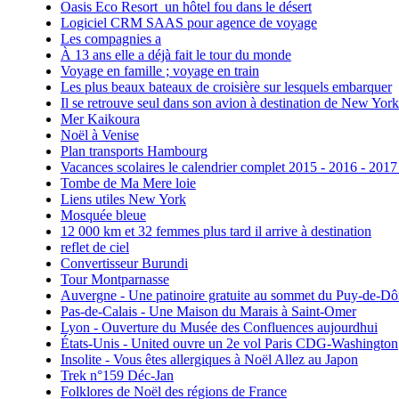
Oasis Eco Resort un hôtel fou dans le désert
Logiciel CRM SAAS pour agence de voyage
Les compagnies a
À 13 ans elle a déjà fait le tour du monde
Voyage en famille ; voyage en train
Les plus beaux bateaux de croisière sur lesquels embarquer
Il se retrouve seul dans son avion à destination de New York
Mer Kaikoura
Noël à Venise
Plan transports Hambourg
Vacances scolaires le calendrier complet 2015 - 2016 - 2017
Tombe de Ma Mere loie
Liens utiles New York
Mosquée bleue
12 000 km et 32 femmes plus tard il arrive à destination
reflet de ciel
Convertisseur Burundi
Tour Montparnasse
Auvergne - Une patinoire gratuite au sommet du Puy-de-D
Pas-de-Calais - Une Maison du Marais à Saint-Omer
Lyon - Ouverture du Musée des Confluences aujourdhui
États-Unis - United ouvre un 2e vol Paris CDG-Washington
Insolite - Vous êtes allergiques à Noël Allez au Japon
Trek n°159 Déc-Jan
Folklores de Noël des régions de France