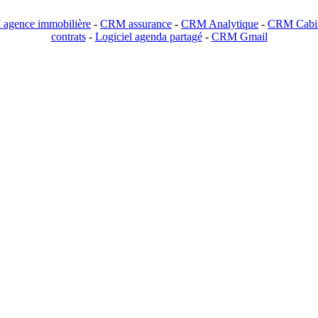
agence immobilière
-
CRM assurance
-
CRM Analytique
-
CRM Cabin
contrats
-
Logiciel agenda partagé
-
CRM Gmail