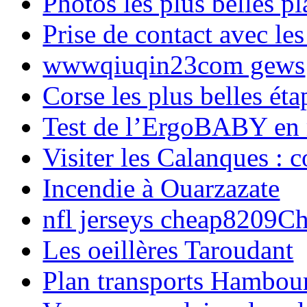
Photos les plus belles p
Prise de contact avec l
wwwqiuqin23com gews
Corse les plus belles é
Test de l’ErgoBABY en
Visiter les Calanques : 
Incendie à Ouarzazate
nfl jerseys cheap8209C
Les oeillères Taroudant
Plan transports Hambou