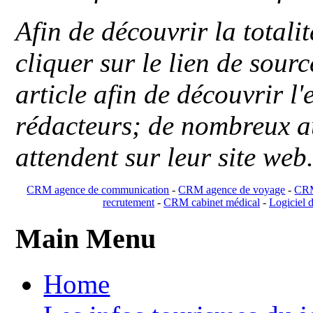
Afin de découvrir la totali
cliquer sur le lien de sou
article afin de découvrir l'
rédacteurs; de nombreux au
attendent sur leur site web
CRM agence de communication
-
CRM agence de voyage
-
CRM
recrutement
-
CRM cabinet médical
-
Logiciel d
Main Menu
Home