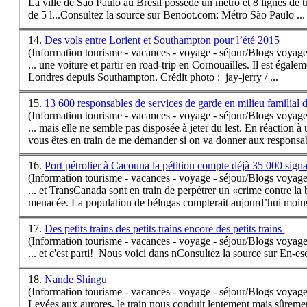
La ville de São Paulo au Brésil possède un métro et 8 lignes de
t
de 5 l...Consultez la source sur Benoot.com: Métro São Paulo ...
14.
Des vols entre Lorient et Southampton pour l’été 2015
(Information tourisme - vacances - voyage - séjour/Blogs voyage
... une voiture et partir en road-trip en Cornouailles. Il est éga
Londres depuis Southampton. Crédit photo : jay-jerry / ...
15.
13 600 responsables de services de garde en milieu familial
(Information tourisme - vacances - voyage - séjour/Blogs voyage
... mais elle ne semble pas disposée à jeter du lest. En réaction
vous êtes en
train
de me demander si on va donner aux responsabl
16.
Port pétrolier à Cacouna la pétition compte déjà 35 000 sign
(Information tourisme - vacances - voyage - séjour/Blogs voyage
... et TransCanada sont en
train
de perpétrer un «crime contre la 
menacée. La population de bélugas compterait aujourd’hui moins
17.
Des petits trains des petits trains encore des petits trains
(Information tourisme - vacances - voyage - séjour/Blogs voyage
... et c'est parti! Nous voici dans nConsultez la source sur En-e
18.
Nande Shingu
(Information tourisme - vacances - voyage - séjour/Blogs voyage
Levées aux aurores, le
train
nous conduit lentement mais sûrement