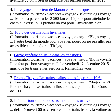
aventure qu’on n’oserait peut-être pas réaliser seule. En 2015, ...
4.
Le voyage en tracteur de Manon en Antarctique
(Information tourisme - vacances - voyage - séjour/Blogs voyage
... Manon a parcouru les 2 500 km en 16 jours pour atteindre le 
chemin inverse, puis prendra un vol pour Amsterdam. Son ...
5.
Top 5 des destinations hivernales
(Information tourisme - vacances - voyage - séjour/Blogs voyage
... l’autre bout du monde pour voyager, pourquoi ne pas aller pas
accessible en
train
(par le Thalys) ...
6.
Grève générale en Italie dans les transports
(Information tourisme - vacances - voyage - séjour/Blogs voyage
Il ne fera pas bon voyager en Italie vendredi 12 décembre 2015. U
ainsi que les
train
s et les aéroports. Renseignez-vous ...
7.
Promo Thalys - Les trains malins billets à partir de 19 €
(Information tourisme - vacances - voyage - séjour/Magazine 
Promo Thalys - Les
train
s malins : billets à partir de 19 €Cons
de 19 € ...
8.
Il fait un tour du monde sans monter dans un avion
(Information tourisme - vacances - voyage - séjour/Blogs voyage
... déjà découvert 66 pays en prenant le
train
, le bus, la voiture 